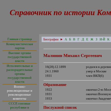
Справочник по истории Ком
Главная страница
Биографии
►
А
Б
В
Г
Д
Е
Ж
З
И-Й
К
Коммунистическая
партия
Высшие органы
Малинин Михаил Сергеевич
государственной
власти
Исполнительные и
16(28).12.1899
родился в деревн
распорядительные
24.1.1960
умер в Москве
органы
1931
член ВКП(б)
государственной
власти
Образование
Военно-
1922
окончил 2-ю Мос
революционные и
1931
окончил Военную
революционные
комитеты
1933
окончил Академи
СССР, союзные
Послужной список
республики и