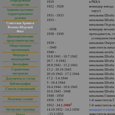
сопредельные
1919
в РККА
государства
1922 - 1928
командир взвода,
Административно-
округ)
территориальное
1931 - 1933
начальник Штаба 
деление
1933 -
начальник Штаба 
Советская Армия и
начальник Отдела
Военно-Морской
- 1938
командир механиз
Флот
1938 - 1939
преподаватель, с
Дипломатические
усовершенствова
представительства
1939 -
начальник Операт
Общественные
- 1940
заместитель нача
организации
1940 -
начальник штаба 
Награды и
19.8.1941 - 16.7.1942
начальник Штаба 
награждения
20.7 - .9.1942
начальник Штаба 
Биографии
28.9.1942 - 15.2.1943
начальник Штаба 
Справочные
15.2 - 20.10.1943
начальник Штаба 
материалы
20.10.1943 - 17.2.1944
начальник Штаба 
17.2 - 5.4.1944
начальник Штаб
Документы и статьи
5 - 16.4.1944
начальник Штаба 
Библиография
16.4.1944 - 10.6.1945
начальник Штаб
Список сокращений
10.6.1945 - 1948
начальник Штаба 
1948 - 1950
начальник Главн
Полезные ссылки
1950 - 1951
1-й заместитель 
1
1-й заместитель 
1952 -
24.1.1960
Авторская страница
14.10.1952 - 14.2.1956
кандидат в член
- 15.3.1953
заместитель воен
Почта