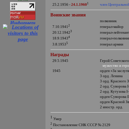
1
член Центрально
25.2.1956 -
24.1.1960
Воинские звания
полковник
2
генерал-майор
7.10.1941
3
генерал-лейтенан
20.12.1942
4
генерал-полковни
18.9.1943
5
генерал армии
3.8.1953
Награды
29.5.1945
Герой Советског
мужество и гер
1945
орден «За заслуг
3 орд. Ленина
3 орд. Красного 
2 орд. Суворова
I
2 орд. Кутузова
I
орден Суворова
I
орден Красной З
2 иностр. орд.
1
Умер
2
Постановление СНК СССР № 2129