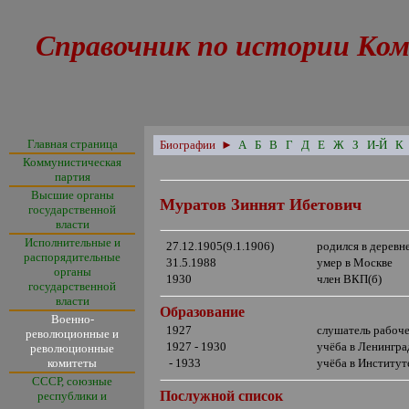
Справочник по истории Ком
Главная страница
Биографии
►
А
Б
В
Г
Д
Е
Ж
З
И-Й
К
Коммунистическая
партия
Высшие органы
Муратов Зиннят Ибетович
государственной
власти
Исполнительные и
27.12.1905(9.1.1906)
родился в дерев
распорядительные
31.5.1988
умер в Москве
органы
1930
член ВКП(б)
государственной
власти
Образование
Военно-
1927
слушатель рабоче
революционные и
1927 - 1930
учёба в Ленингра
революционные
комитеты
- 1933
учёба в Институ
СССР, союзные
Послужной список
республики и