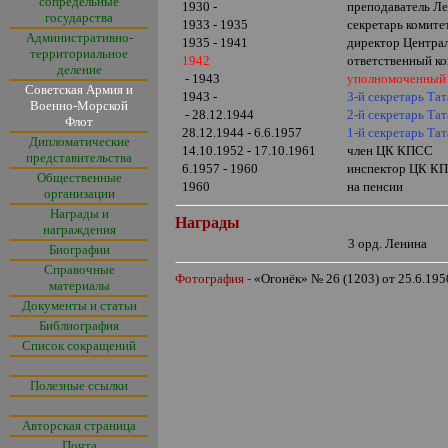
сопредельные
1930 -
преподаватель Ле
государства
1933 - 1935
секретарь комите
Административно-
1935 - 1941
директор Центра
территориальное
1942
ответственный к
деление
- 1943
уполномоченный 
Советская Армия и
1943 -
3-й секретарь Та
Военно-Морской
- 28.12.1944
2-й секретарь Та
Флот
28.12.1944 - 6.6.1957
1-й секретарь Та
Дипломатические
14.10.1952 - 17.10.1961
член ЦК КПСС
представительства
6.1957 - 1960
инспектор ЦК К
Общественные
1960
на пенсии
организации
Награды и
Награды
награждения
3 орд. Ленина
Биографии
Справочные
Фотография -
«
Огонёк
»
№ 26 (1203) от 25.6.195
материалы
Документы и статьи
Библиография
Список сокращений
Полезные ссылки
Авторская страница
Почта