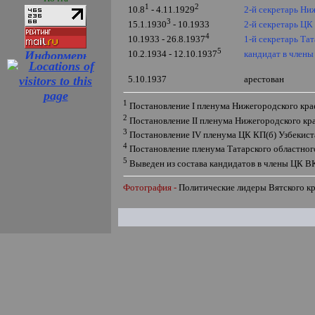
1
2
2-й секретарь Ни
10.8
- 4.11.1929
3
2-й секретарь ЦК
15.1.1930
- 10.1933
4
1-й секретарь Та
10.1933 - 26.8.1937
5
кандидат в член
10.2.1934 - 12.10.1937
5.10.1937
арестован
1
Постановление
I
пленума Нижегородского крае
2
Постановление
II
пленума Нижегородского крае
3
Постановление
IV
пленума ЦК КП(б) Узбекиста
4
Постановление пленума Татарского областного
5
Выведен из состава кандидатов в члены ЦК В
Фотография -
Политические лидеры Вятского кр