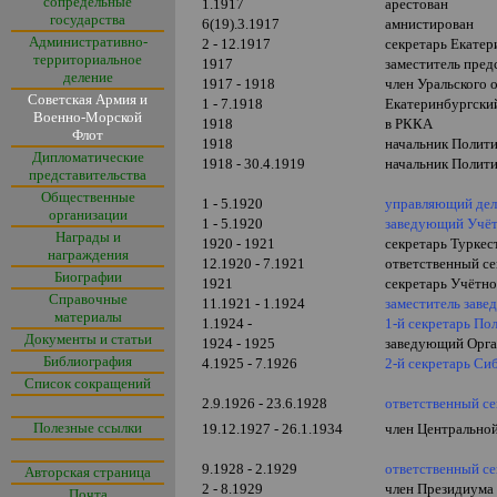
сопредельные
1.1917
арестован
государства
6(19).3.1917
амнистирован
Административно-
2 - 12.1917
секретарь Екатер
территориальное
1917
заместитель пред
деление
1917 - 1918
член Уральского 
Советская Армия и
1 - 7.1918
Екатеринбургски
Военно-Морской
1918
в РККА
Флот
1918
начальник Полити
Дипломатические
1918 - 30.4.1919
начальник Полити
представительства
Общественные
1 - 5.1920
управляющий дел
организации
1 - 5.1920
заведующий Учёт
Награды и
1920 - 1921
секретарь Туркес
награждения
12.1920 - 7.1921
ответственный се
Биографии
1921
секретарь Учётно
Справочные
11.1921 - 1.1924
заместитель зав
материалы
1.1924 -
1-й секретарь П
Документы и статьи
1924 - 1925
заведующий Орга
Библиография
4.1925 - 7.1926
2-й секретарь Си
Список сокращений
2.9.1926 - 23.6.1928
ответственный се
Полезные ссылки
19.12.1927 - 26.1.1934
член Центрально
9.1928 - 2.1929
ответственный се
Авторская страница
2 - 8.1929
член Президиума
Почта