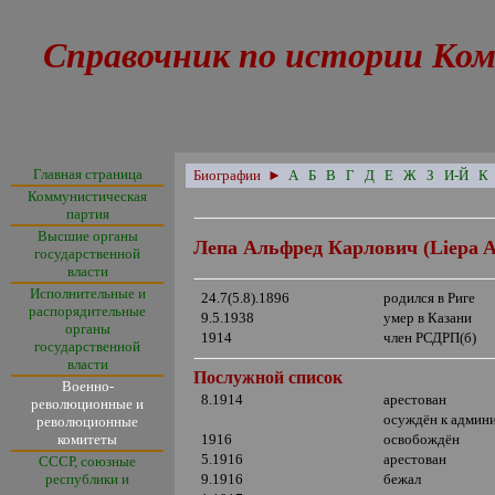
Справочник по истории Ком
Главная страница
Биографии
►
А
Б
В
Г
Д
Е
Ж
З
И-Й
К
Коммунистическая
партия
Высшие органы
Лепа Альфред Карлович (
Liepa A
государственной
власти
Исполнительные и
24.7(5.8).1896
родился в Риге
распорядительные
9.5.1938
умер в Казани
органы
1914
член РСДРП(б)
государственной
власти
Послужной список
Военно-
8.1914
арестован
революционные и
осуждён к админи
революционные
комитеты
1916
освобождён
5.1916
арестован
СССР, союзные
республики и
9.1916
бежал