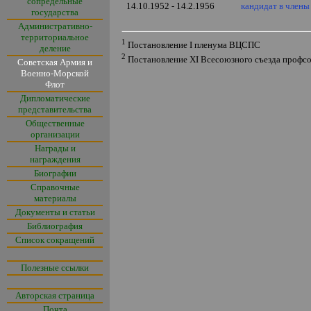
сопредельные
14.10.1952 - 14.2.1956
кандидат в член
государства
Административно-
территориальное
1
Постановление
I
пленума ВЦСПС
деление
2
Постановление
XI
Всесоюзного съезда профсо
Советская Армия и
Военно-Морской
Флот
Дипломатические
представительства
Общественные
организации
Награды и
награждения
Биографии
Справочные
материалы
Документы и статьи
Библиография
Список сокращений
Полезные ссылки
Авторская страница
Почта