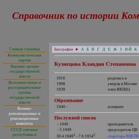
Справочник по истории Ком
Главная страница
Биографии
►
А
Б
В
Г
Д
Е
Ж
З
И-Й
К
Коммунистическая
партия
Кузнецова Клавдия Степановна
Высшие органы
государственной
власти
1916
родилась в
Исполнительные и
1998
умерла в Москве
распорядительные
1939
член ВКП(б)
органы
государственной
Образование
власти
1940 -
аспирант
Военно-
революционные и
Послужной список
революционные
комитеты
- 1949
преподаватель
СССР, союзные
- 5.1949
председатель ЦК
республики и
1
2
секретарь ВЦСП
30.4.1949
- 7.6.1954