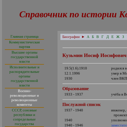
Справочник по истории К
Главная страница
Биографии
►
А
Б
В
Г
Д
Е
Ж
З
Коммунистическая
партия
Высшие органы
Кузьмин Иосиф Иосифович
государственной
власти
Исполнительные и
19.5(1.6).1910
родился 
распорядительные
12.1.1996
умер в М
органы
1930
член ВКП
государственной
власти
Образование
Военно-
1933 - 1937
учёба в 
революционные и
революционные
Послужной список
комитеты
СССР, союзные
1937 - 1940
инженер, 
республики и
прожект
сопредельные
1940
уполномо
государства
1940 - 194
6
заместит