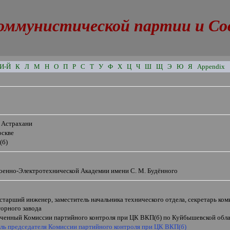
оммунистической партии и Сове
И-Й
К
Л
М
Н
О
П
Р
С
Т
У
Ф
Х
Ц
Ч
Ш
Щ
Э
Ю
Я
Appendix
в Астрахани
оскве
(б)
Военно-Электротехнической Академии имени С. М. Будённого
старший инженер, заместитель начальника технического отдела, секретарь
ком
орного завода
ченный Комиссии партийного контроля при ЦК ВКП(б) по Куйбышевской обл
ель председателя Комиссии партийного контроля при ЦК ВКП(б)