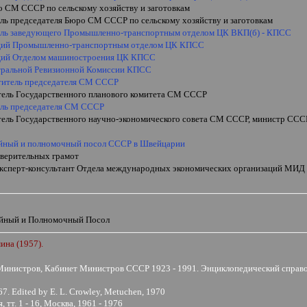
о СМ СССР по сельскому хозяйству и заготовкам
ель председателя Бюро СМ СССР по сельскому хозяйству и заготовкам
ель заведующего Промышленно-транспортным отделом ЦК ВКП(б) - КПСС
ий Промышленно-транспортным отделом ЦК КПСС
ий Отделом машиностроения ЦК КПСС
тральной Ревизионной Комиссии КПСС
ститель председателя СМ СССР
тель Государственного планового комитета СМ СССР
ель председателя СМ СССР
тель Государственного научно-экономического совета СМ СССР, министр ССС
йный и полномочный посол СССР в Швейцарии
 верительных грамот
 эксперт-консультант Отдела международных экономических организаций МИ
и
йный и Полномочный Посол
ина (1957).
Министров, Кабинет Министров СССР 1923 - 1991. Энциклопедический справо
67. Edited by E. L. Crowley, Metuchen, 1970
тт. 1 - 16, Москва, 1961 - 1976