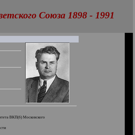
тского Союза 1898 - 1991
итета ВКП(б) Московского
асти