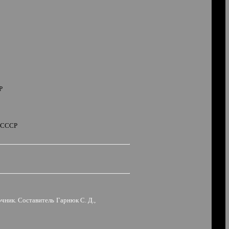
Р
Д СССР
чник. Составитель
Гарнюк С. Д.,