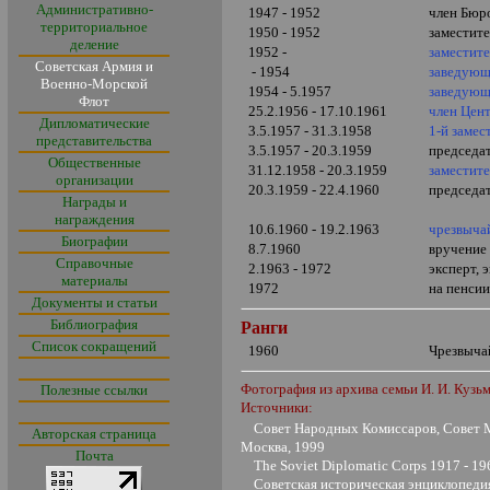
Административно-
1947 - 1952
член Бюр
территориальное
1950 - 1952
заместит
деление
1952 -
заместит
Советская Армия и
- 1954
заведующ
Военно-Морской
1954 - 5.1957
заведующ
Флот
25.2.1956 - 17.10.1961
член Цен
Дипломатические
3.5.1957 - 31.3.1958
1-й заме
представительства
3.5.1957 - 20.3.1959
председа
Общественные
31.12.1958 - 20.3.1959
заместит
организации
20.3.1959 - 22.4.1960
председа
Награды и
награждения
10.6.1960 - 19.2.1963
чрезвыча
Биографии
8.7.1960
вручение
Справочные
2.1963 - 1972
эксперт,
материалы
1972
на пенси
Документы и статьи
Библиография
Ранги
Список сокращений
1960
Чрезвыча
Фотография из архива семьи И. И. Кузьм
Полезные ссылки
Источники:
Совет Народных Комиссаров, Совет 
Авторская страница
Москва, 1999
Почта
The Soviet Diplomatic Corps 1917 - 19
Советская историческая энциклопедия, 