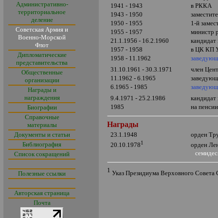
Административно-
1941 - 1943
в РККА
территориальное
1943 - 1950
заместит
деление
1950 - 1955
1-й заме
Советская Армия и
1955 - 1957
министр 
Военно-Морской
21.1.1956 - 16.2.1960
кандидат
Флот
1957 - 1958
в ЦК КП 
Дипломатические
1958 - 11.1962
заведующ
представительства
31.10.1961 - 30.3.1971
член Цен
Общественные
11.1962 - 6.1965
заведующ
организации
6.1965 - 1985
заведующ
Награды и
награждения
9.4.1971 - 25.2.1986
кандидат
1985
на пенси
Биографии
Справочные
Награды
материалы
Документы и статьи
23.1.1948
орден Тр
1
Библиография
орден Ле
20.10.1978
семидеся
Список сокращений
1
Указ Президиума Верховного Совета
Полезные ссылки
Авторская страница
Почта