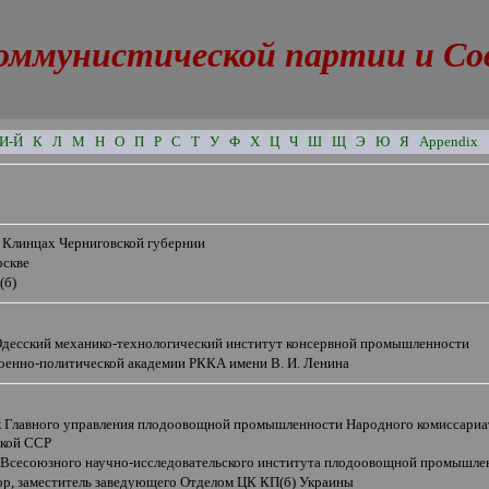
оммунистической партии и Сове
И-Й
К
Л
М
Н
О
П
Р
С
Т
У
Ф
Х
Ц
Ч
Ш
Щ
Э
Ю
Я
Appendix
в Клинцах Черниговской губернии
оскве
(б)
Одесский механико-технологический институт консервной промышленности
Военно-политической академии РККА имени В. И. Ленина
к Главного управления плодоовощной промышленности Народного комиссари
кой ССР
 Всесоюзного научно-исследовательского института плодоовощной промышле
ор, заместитель заведующего Отделом ЦК КП(б) Украины