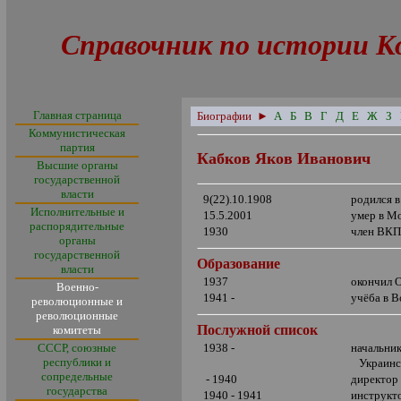
Справочник по истории К
Главная страница
Биографии
►
А
Б
В
Г
Д
Е
Ж
З
Коммунистическая
партия
Кабков Яков Иванович
Высшие органы
государственной
власти
9(22).10.1908
родился 
Исполнительные и
15.5.2001
умер в М
распорядительные
1930
член ВКП
органы
государственной
Образование
власти
1937
окончил 
Военно-
1941 -
учёба в 
революционные и
революционные
Послужной список
комитеты
СССР, союзные
1938 -
начальни
республики и
Украинс
сопредельные
- 1940
директор
государства
1940 - 1941
инструкт