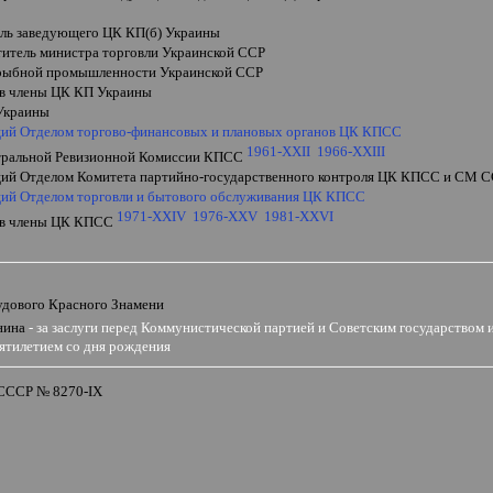
ель заведующего ЦК КП(б) Украины
ститель министра торговли Украинской ССР
рыбной промышленности Украинской ССР
 в члены ЦК КП Украины
Украины
ий Отделом торгово-финансовых и плановых органов ЦК КПСС
1961-XXII
1966-XXIII
тральной Ревизионной Комиссии
КПСС
ий Отделом Комитета партийно-государственного контроля ЦК КПСС и СМ 
ий Отделом торговли и бытового обслуживания ЦК КПСС
1971-XXIV
1976-XXV
1981-XXVI
 в члены ЦК КПСС
и
удового Красного Знамени
нина
- за заслуги перед Коммунистической партией и Советским государством и 
тилетием со дня рождения
 СССР № 8270-
IX