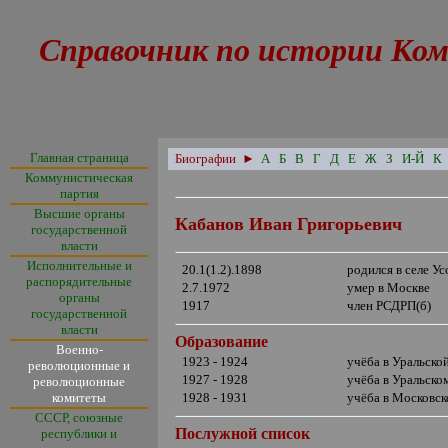
Справочник по истории Ком
Главная страница
Биографии
►
А
Б
В
Г
Д
Е
Ж
З
И-Й
К
Коммунистическая
партия
Высшие органы
Кабанов Иван Григорьевич
государственной
власти
Исполнительные и
20.1(1.2).1898
родился в селе У
распорядительные
2.7.1972
умер в Москве
органы
1917
член РСДРП(б)
государственной
власти
Образование
Военно-
1923 - 1924
учёба в Уральско
революционные и
1927 - 1928
учёба в Уральско
революционные
комитеты
1928 - 1931
учёба в Московс
СССР, союзные
Послужной список
республики и