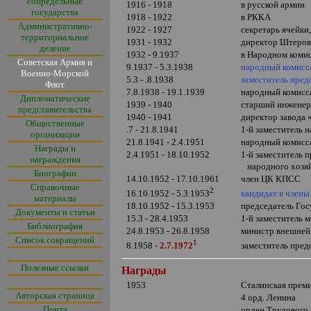
сопредельные
1916 - 1918
в русской армии
государства
1918 - 1922
в РККА
Административно-
1922 - 1927
секретарь ячейки
территориальное
1931 - 1932
директор Штеров
деление
1932 - 9.1937
в Народном коми
Советская Армия и
9.1937 - 5.3.1938
народный комисс
Военно-Морской
5.3 - .8.1938
заместитель пре
Флот
7.8.1938 - 19.1.1939
народный комис
Дипломатические
1939 - 1940
старший инженер
представительства
1940 - 1941
директор завода 
Общественные
.7 - 21.8.1941
1-й заместитель
организации
21.8.1941 - 2.4.1951
народный комисс
Награды и
2.4.1951 - 18.10.1952
1-й заместитель
награждения
народного хозя
Биографии
14.10.1952 - 17.10.1961
член ЦК КПСС
Справочные
2
кандидат в член
16.10.1952 - 5.3.1953
материалы
18.10.1952 - 15.3.1953
председатель Го
Документы и статьи
15.3 - 28.4.1953
1-й заместитель 
Библиография
24.8.1953 - 26.8.1958
министр внешней
Список сокращений
1
заместитель пре
8.1958 -
2.7.1972
Полезные ссылки
Награды
1953
Сталинская прем
Авторская страница
4 орд. Ленина
Почта
орден Трудового