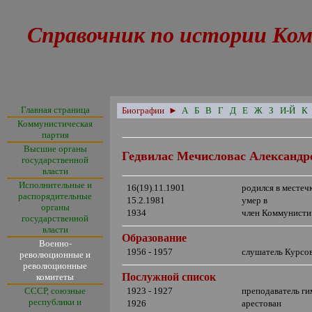
Справочник по истории Ком
Главная страница
Биографии
►
А
Б
В
Г
Д
Е
Ж
З
И-Й
К
Коммунистическая
партия
Высшие органы
Гедвилас Мечисловас Александр
государственной
власти
Исполнительные и
16(19).11.1901
родился в местеч
распорядительные
15.2.1981
умер в
органы
1934
член Коммунисти
государственной
власти
Образование
Военно-
1956 - 1957
слушатель Курсо
революционные и
революционные
Послужной список
комитеты
СССР, союзные
1923 - 1927
преподаватель ги
республики и
1926
арестован