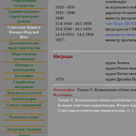
сопредельные
освобождён
государства
1928 - 1931
на журналистской
Административно-
1931 - 1940
директор больнич
территориальное
1940
министр внутрен
деление
15.8.1940 - 24.1.1956
член Бюро ЦК КП
Советская Армия и
25.8.1940 - 16.1.1956
председатель СН
Военно-Морской
14.10.1952 - 14.2.1956
кандидат в член
Флот
1957 -
министр просвещ
Дипломатические
представительства
Общественные
Награды
организации
орден Ленина
Награды и
орден Отечеств
награждения
орден Отечеств
Биографии
1976
орден Дружбы Н
Справочные
материалы
Фотография -
Tininis V., Komunistinio režimo nus
Документы и статьи
Источники:
Библиография
Tininis V., Komunistinio režimo nusikaltimai Lie
Список сокращений
Большая советская энциклопедия. Второе издан
Советская историческая энциклопедия, тт. 1 -
Полезные ссылки
Авторская страница
Почта