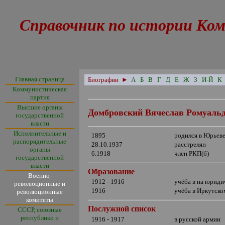
Справочник по истории Ком
Главная страница
Биографии
►
А
Б
В
Г
Д
Е
Ж
З
И-Й
К
Коммунистическая
партия
Высшие органы
Домбровский Вячеслав Ромуаль
государственной
власти
Исполнительные и
1895
родился в Юрьев
распорядительные
28.10.1937
расстрелян
органы
6.1918
член РКП(б)
государственной
власти
Образование
Военно-
1912 - 1916
учёба в на юриди
революционные и
1916
учёба в Иркутск
революционные
комитеты
Послужной список
СССР, союзные
республики и
1916 - 1917
в русской армии