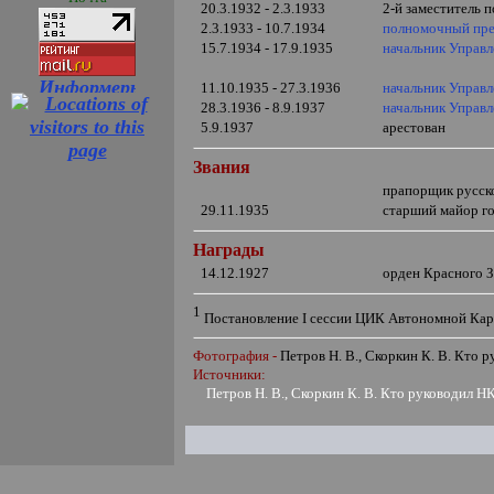
20.3.1932 - 2.3.1933
2-й заместитель
2.3.1933 - 10.7.1934
полномочный пре
15.7.1934 - 17.9.1935
начальник Управ
11.10.1935 - 27.3.1936
начальник Управ
28.3.1936 - 8.9.1937
начальник Управ
5.9.1937
арестован
Звания
прапорщик русск
29.11.1935
старший майор г
Награды
14.12.1927
орден Красного 
1
Постановление
I
сессии ЦИК Автономной Кар
Фотография -
Петров Н. В., Скоркин К. В. Кто 
Источники:
Петров Н. В., Скоркин К. В. Кто руководил Н