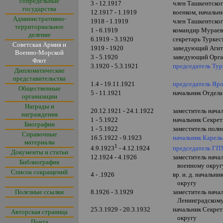
сопредельные
3 - 12.1917
член Ташкентско
государства
12.1917 - 1.1919
военком, начальн
Административно-
1918 - 1.1919
член Ташкентског
территориальное
1 - 6.1919
командир Мураевс
деление
6.1919 - 3.1920
секретарь Туркес
Советская Армия и
1919 - 1920
заведующий Агит
Военно-Морской
3 - 5.1920
заведующий Орга
Флот
3.1920 - 5.3.1921
председатель Тур
Дипломатические
представительства
1.4 - 19.11.1921
председатель Яро
Общественные
5 - 11.1921
начальник Отдел
организации
Награды и
20.12.1921 - 24.1.1922
заместитель нача
награждения
1 - 5.1922
начальник Секрет
Биографии
1 - 5.1922
заместитель полн
Справочные
16.5.1922 - 9.1923
начальник Карель
материалы
1
председатель ГП
4.9.1923
- 4.12.1924
Документы и статьи
12.1924 - 4.1926
заместитель нач
Библиография
военному округ
Список сокращений
4 - .1926
вр. и. д. началь
округу
Полезные ссылки
8.1926 - 3.1929
заместитель нач
Ленинградскому
25.3.1929 - 20.3.1932
начальник Секре
Авторская страница
округу
Почта