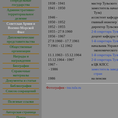
сопредельные
1938 - 1941
мастер Тульского
государства
1941 - 1950
заместитель нача
Административно-
Тула)
территориальное
1946 -
ассистент кафедр
деление
1950 - 1952
главный инженер 
Советская Армия и
1952 - 1955
директор Тульско
Военно-Морской
1955 - 27.9.1960
2-й секретарь Ту
Флот
1956 - 1967
доцент кафедры 
Дипломатические
27.9.1960 - 17.7.1961
1-й секретарь Ту
представительства
7.1961 - 12.1962
начальник Управ
Общественные
экономического 
организации
11.1.1963 - 15.12.1964
1-й секретарь Т
Награды и
15.12.1964 - 1967
2-й секретарь Ту
награждения
1967 -
в ЦК КПСС
Биографии
- 1986
заместитель зав
Справочные
стран
материалы
1986
на пенсии
Документы и статьи
Библиография
Фотография -
tsu.tula.ru
Список сокращений
Полезные ссылки
Авторская страница
Почта