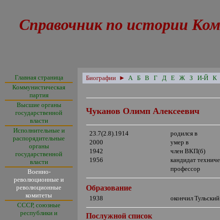
Справочник по истории Ком
Главная страница
Биографии
►
А
Б
В
Г
Д
Е
Ж
З
И-Й
К
Коммунистическая
партия
Высшие органы
Чуканов Олимп Алексеевич
государственной
власти
Исполнительные и
23.7(2.8).1914
родился в
распорядительные
2000
умер в
органы
1942
член ВКП(б)
государственной
1956
кандидат техниче
власти
профессор
Военно-
революционные и
революционные
Образование
комитеты
1938
окончил Тульский
СССР, союзные
республики и
Послужной список