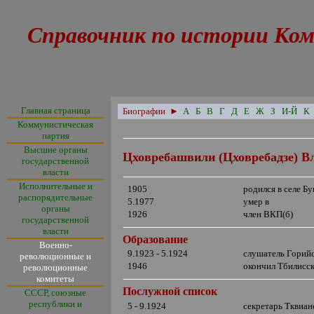
Справочник по истории Ком
Главная страница
Биографии
►
А
Б
В
Г
Д
Е
Ж
З
И-Й
К
Коммунистическая
партия
Высшие органы
Цховребашвили (Цховребадзе) В
государственной
власти
Исполнительные и
1905
родился в селе Бу
распорядительные
5.1977
умер в
органы
1926
член ВКП(б)
государственной
власти
Образование
Военно-
9.1923 - 5.1924
слушатель Горийс
революционные и
1946
окончил Тбилисск
революционные
комитеты
Послужной список
СССР, союзные
республики и
5 - 9.1924
секретарь Тквиа