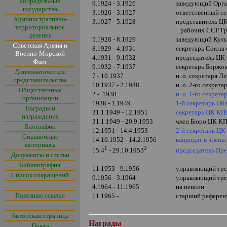
сопредельные
9.1924 - 3.1926
заведующий Орга
государства
3.1926 - 3.1927
ответственный се
Административно-
3.1927 - 5.1928
представитель Ц
территориальное
рабочих ССР Гр
деление
5.1928 - 8.1929
заведующий Куль
Советская Армия и
8.1929 - 4.1931
секретарь Союза
Военно-Морской
4.1931 - 9.1932
председатель ЦК
Флот
9.1932 - 7.1937
секретарь Боржом
Дипломатические
7 - 10.1937
и. о. секретаря 
представительства
10.1937 - 2.1938
и. о. 2-го секрет
Общественные
2 - .1938
и. о. 1-го секре
организации
1938 - 1.1949
1-й секретарь Об
Награды и
31.1.1949 - 12.1951
секретарь ЦК КП(
награждения
31.1.1949 - 20.9.1953
член Бюро ЦК КП(
Биографии
12.1951 - 14.4.1953
2-й секретарь ЦК
Справочные
14.10.1952 - 14.2.1956
кандидат в член
материалы
1
2
председатель Пр
15.4
- 29.10.1953
Документы и статьи
Библиография
11.1953 - 9.1956
управляющий тр
Список сокращений
9.1956 - 3.1964
управляющий тр
4.1964 - 11.1965
на пенсии
Полезные ссылки
11.1965 -
старший референ
Авторская страница
Награды
Почта