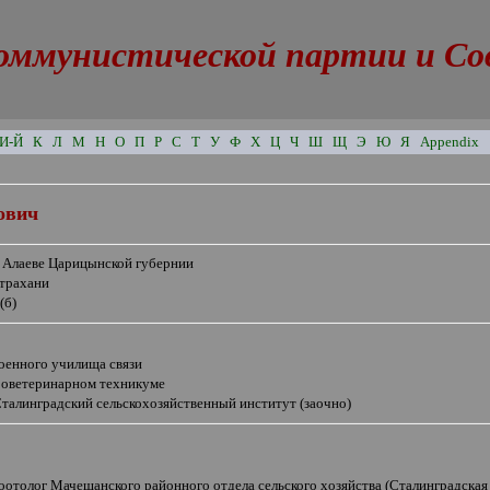
оммунистической партии и Сове
И-Й
К
Л
М
Н
О
П
Р
С
Т
У
Ф
Х
Ц
Ч
Ш
Щ
Э
Ю
Я
Appendix
ович
в Алаеве Царицынской губернии
страхани
(б)
военного училища связи
зооветеринарном техникуме
талинградский сельскохозяйственный институт (заочно)
оотолог Мачешанского районного отдела сельского хозяйства (Сталинградская