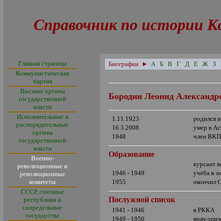
Справочник по истории К
Главная страница
Биографии
►
А
Б
В
Г
Д
Е
Ж
З
Коммунистическая
партия
Высшие органы
Бородин Леонид Александр
государственной
власти
Исполнительные и
1.11.1923
родился 
распорядительные
16.3.2008
умер в А
органы
1948
член ВКП
государственной
власти
Образование
Военно-
курсант 
революционные и
1946 - 1949
учёба в 
революционные
комитеты
1955
окончил С
СССР, союзные
Послужной список
республики и
сопредельные
1941 - 1946
в РККА
государства
1949 - 1950
врач-эпиз