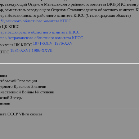
ор, заведующий Отделом Мачешанского районного комитета ВКП(б) (Сталингра
ор, заместитель заведующего Отделом Сталинградского областного комитета
етарь Новоаннинского районного комитета КПСС (Сталинградская область)
ь Чувашского областного комитета КПСС
ор ЦК КПСС
етарь Башкирского областного комитета КПСС
етарь Астраханского областного комитета КПСС
1971-XXIV
1976-XXV
 в члены ЦК КПСС
1981-XXVI
1986-
XXVII
 КПСС
и
нина
тябрьской Революции
удового Красного Знамени
ечественной Войны
I
-й степени
асной Звезды
мынии
овета СССР
VII
-го созыва