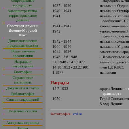
сопредельные
Народного коми
государства
1937 - 1940
начальник Орджо
Административно-
1940 - 1941
начальник Октябр
территориальное
1941
начальник Управл
деление
сообщения СС
Советская Армия и
1941 - 1942
уполномоченный 
Военно-Морской
1942
уполномоченный 
Флот
Калининской же
Дипломатические
1942 - 1944
начальник Железн
представительства
1944 - 1946
начальник Управ
Общественные
1944 - 1946
заместитель нар
организации
1946 - 5.6.1948
1-й заместитель
Награды и
5.6.1948 - 14.1.1977
министр путей с
награждения
14.10.1952 - 23.2.1981
член ЦК КПСС
Биографии
1.1977
на пенсии
Справочные
материалы
Награды
Документы и статьи
15.7.1953
орден Ленина
-
в
транспорта
Библиография
1959
Герой Социалисти
Список сокращений
5 орд. Ленина
Полезные ссылки
Фотография -
rzd.ru
Авторская страница
Почта