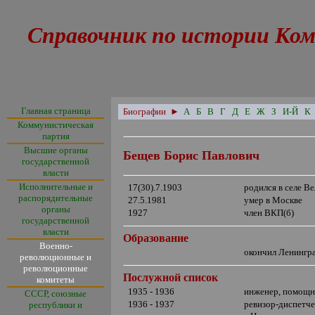
Справочник по истории Ком
Главная страница
Биографии
►
А
Б
В
Г
Д
Е
Ж
З
И-Й
К
Коммунистическая
партия
Высшие органы
Бещев Борис Павлович
государственной
власти
Исполнительные и
17(30).7.1903
родился в селе В
распорядительные
27.5.1981
умер в Москве
органы
1927
член ВКП(б)
государственной
власти
Образование
Военно-
окончил Ленингр
революционные и
революционные
Послужной список
комитеты
1935 - 1936
инженер, помощн
СССР, союзные
1936 - 1937
ревизор-диспетче
республики и