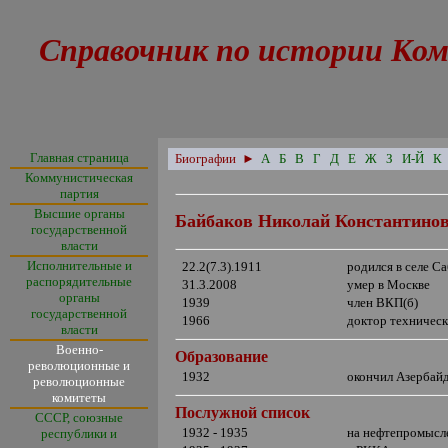
Справочник по истории Ком
Главная страница
Биографии
►
А
Б
В
Г
Д
Е
Ж
З
И-Й
К
Коммунистическая
партия
Высшие органы
Байбаков Николай Константино
государственной
власти
Исполнительные и
22.2(7.3).1911
родился в селе С
распорядительные
31.3.2008
умер в Москве
органы
1939
член ВКП(б)
государственной
1966
доктор техническ
власти
Военно-
Образование
революционные и
1932
окончил Азербай
революционные
комитеты
Послужной список
СССР, союзные
1932 - 1935
на нефтепромысле
республики и