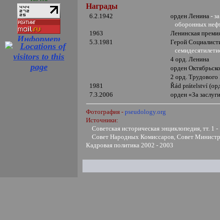
Награды
6.2.1942
орден Ленина
- з
оборонных нефт
1963
Ленинская преми
5.3.1981
Герой Социалист
семидесятилетие
4 орд. Ленина
орден Октябрьск
2 орд. Трудового
1981
Řád prátelství (
ор
7.3.2006
орден
«
За заслуг
Фотография -
pseudology.org
Источники:
Советская историческая энциклопедия, тт. 1 -
Совет Народных Комиссаров, Совет Министр
Кадровая политика 2002 - 2003