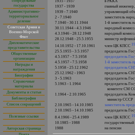
сопредельные
1935 - 1937
в РККА
государства
1937 - 1939
главный инженер
Административно-
1939 - 7.1940
управляющий об
территориальное
2 - 7.1940
заместитель нар
деление
7.1940 - 30.11.1944
1-й заместитель
Советская Армия и
30.11.1944 - 4.3.1946
народный комис
Военно-Морской
4.3.1946 - 28.12.1948
народный комисс
Флот
28.12.1948 - 25.5.1955
министр нефтян
Дипломатические
1
14.10.1952 - 17.10.1961
член ЦК КПСС
представительства
25.5.1955 - 3.5.1957
председатель Го
Общественные
4.5.1957 - 7.5.1958
председатель Го
организации
4.5.1957 - 7.5.1958
1-й заместитель
Награды и
5.1958 - 25.12.1962
председатель СН
награждения
25.12.1962 - 1963
председатель СНХ
Биографии
3 - 5.1963
председатель Го
Справочные
5.1963 - 1.1964
председатель Го
материалы
комитете СМ С
Документы и статьи
1.1964 - 2.10.1965
председатель Ко
Библиография
министр СССР
Список сокращений
2.10.1965 - 14.10.1985
заместитель пре
2.10.1965 - 14.10.1985
председатель Го
1
Полезные ссылки
8.4.1966 - 25.4.1989
член ЦК КПСС
10.1985 - 1988
государственный
1988
на пенсии
Авторская страница
Почта