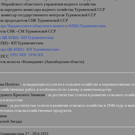
к Марыйского областного управления водного хозяйства
ель народного комиссара водного хозяйства Туркменской ССР
 комиссар государственного контроля Туркменской ССР
ель председателя СНК Туркменской ССР
тарь Чарджоуского областного комитета КП(б) Туркменистана
тель СНК - СМ Туркменской ССР
о ЦК КП(б) - КП Туркменистана
КП(б) - КП Туркменистана
тарь ЦК КП(б) - КП Туркменистана
1952-XIX
1956-XX
 КПСС
тель колхоза
«
Казанджик
»
(Ашхабадская область)
нак Почёта
»
- за
выдающиеся успехи в сельском хозяйстве и перевыполнение п
хозяйственных работ, в особенности по хлопку и животноводству
удового Красного Знамени
- за достигнутые успехи в развитии сельского хозя
 и искусства
нина
- за достигнутые успехи в развитии сельского хозяйства в 1946 году и вы
готовок сельскохозяйственных продуктов
нина
асной Звезды
уркменистана 27 - 28.6.1951