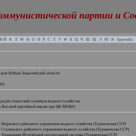
оммунистической партии и Сове
И-Й
К
Л
М
Н
О
П
Р
С
Т
У
Ф
Х
Ц
Ч
Ш
Щ
Э
Ю
Я
Appendix
 ауле Юзбаш Закаспийской области
(б)
Средне-Азиатский техникум водного хозяйства
ь Высшей партийной школы при ЦК ВКП(б)
к Мервского районного управления водного хозяйства (Туркменская ССР)
 Сталинского районного управления водного хозяйства (Туркменская ССР)
к Управления Мургабской оросительной системы (Туркменская ССР)