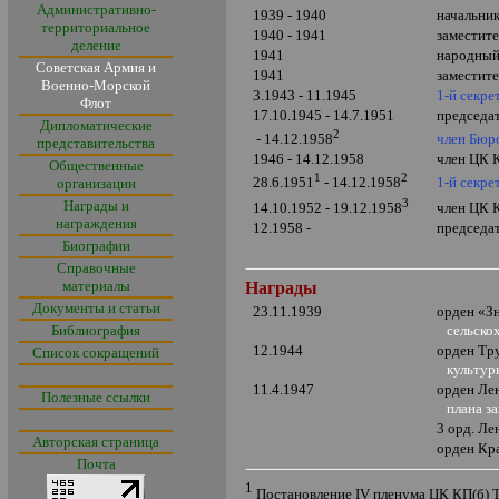
Административно-
1939 - 1940
начальни
территориальное
1940 - 1941
заместит
деление
1941
народный
Советская Армия и
1941
заместит
Военно-Морской
3.1943 - 11.1945
1-й секре
Флот
17.10.1945 - 14.7.1951
председа
Дипломатические
2
член Бюр
- 14.12.1958
представительства
1946 - 14.12.1958
член ЦК 
Общественные
1
2
1-й секре
28.6.1951
- 14.12.1958
организации
3
Награды и
14.10.1952 - 19.12.1958
член ЦК
награждения
12.1958 -
председа
Биографии
Справочные
материалы
Награды
Документы и статьи
23.11.1939
орден
«
З
Библиография
сельско
12.1944
орден Тр
Список сокращений
культуры
11.4.1947
орден Ле
Полезные ссылки
плана за
3 орд. Ле
Авторская страница
орден Кр
Почта
1
Постановление
IV
пленума ЦК КП(б) Т