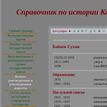
Справочник по истории К
Главная страница
Биографии
►
А
Б
В
Г
Д
Е
Ж
З
Коммунистическая
партия
Высшие органы
Бабаев Сухан
государственной
власти
Исполнительные и
12(25).12.1910
родился в
распорядительные
28.11.1995
умер в
органы
1939
член ВКП
государственной
власти
Образование
Военно-
1931
окончил 
революционные и
1941 - 1943
слушател
революционные
комитеты
Послужной список
СССР, союзные
республики и
1931 - 1935
начальни
сопредельные
1935 - 1937
начальник
государства
1937 - 1939
начальни