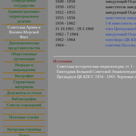
сопредельные
1949 - 1950
заведующий Отде
государства
1950 - 1952
заместитель заве
Административно-
1952 - 1955
заведующий Отде
территориальное
1955 - 1956
заместитель зав
деление
1956 - 1962
1-й заместитель
Советская Армия и
31.10.1961 - 29.3.1966
член Центрально
Военно-Морской
1962 - 7.1964
заведующий Отде
Флот
1962 - 1964
член Бюро ЦК КП
Дипломатические
1964 -
советник Посоль
представительства
Общественные
организации
Источники:
Награды и
Советская историческая энциклопедия, тт. 1 -
награждения
Ежегодник Большой Советской Энциклопедии, 
Биографии
Президиум ЦК КПСС 1954 - 1965. Черновые пр
Справочные
материалы
Документы и статьи
Библиография
Список сокращений
Полезные ссылки
Авторская страница
Почта