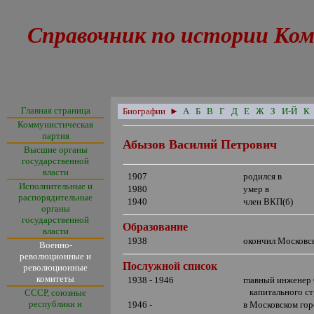
Справочник по истории Ком
Главная страница
Биографии
►
А
Б
В
Г
Д
Е
Ж
З
И-Й
К
Коммунистическая
партия
Абызов Василий Петрович
Высшие органы
государственной
власти
1907
родился в
Исполнительные и
1980
умер в
распорядительные
1940
член ВКП(б)
органы
государственной
Образование
власти
1938
окончил Московс
Военно-
революционные и
Послужной список
революционные
комитеты
1938 - 1946
главный инженер 
капитального ст
СССР, союзные
республики и
1946 -
в Московском го