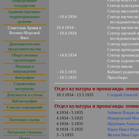
сопредельные
государства
Сектор культурно
Сектор массовой
Административно-
территориальное
- 10.4.1934
Сектор научно-ис
деление
исследовательс
10.4.1934 -
Сектор научно-ис
Советская Армия и
Военно-Морской
- 10.4.1934
Сектор научной л
Флот
исследовательс
Дипломатические
Сектор партучебн
представительства
Сектор преподав
Общественные
- 14.9.1934
Сектор производ
организации
Сектор художест
Награды и
Сектор школы
награждения
- 16.5.1935
Кабинет редакто
Биографии
- 16.5.1935
Прессбюро
Справочные
Отдел культуры и пропаганды ленин
материалы
Документы и статьи
10.3.1934 - 13.5.1935
Стецкий Алексей
Библиография
Отдел культуры и пропаганды ленин
Список сокращений
4.1934 - 5.1935
Зеймаль Владисл
4.1934 - 5.1935
Макаровский Мои
Полезные ссылки
4.1934 - 5.1935
Щербаков Алекса
9.1934 - 5.1935
Юдин Павел Фёд
Авторская страница
3 - 5.1935
Жезлов Яков Серг
Почта