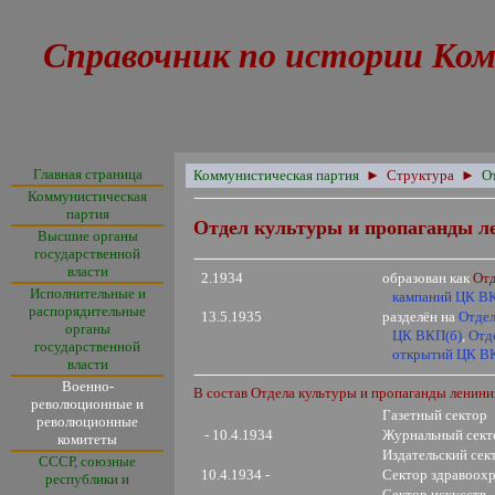
Справочник по истории Ком
Главная страница
Коммунистическая партия
►
Структура
►
О
Коммунистическая
партия
Отдел культуры и пропаганды л
Высшие органы
государственной
власти
2.1934
образован как
Отд
Исполнительные и
кампаний ЦК В
распорядительные
13.5.1935
разделён на
Отдел
органы
ЦК
ВКП(б)
,
Отд
государственной
открытий
ЦК
В
власти
Военно-
В состав Отдела культуры и пропаганды ленини
революционные и
Газетный сектор
революционные
- 10.4.1934
Журнальный сект
комитеты
Издательский сек
СССР, союзные
10.4.1934 -
Сектор здравоохр
республики и
Сектор искусств