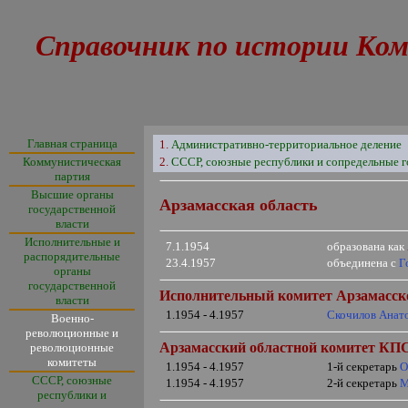
Справочник по истории Ком
Главная страница
1.
Административно-территориальное деление
Коммунистическая
2.
СССР, союзные республики и сопредельные г
партия
Высшие органы
Арзамасская область
государственной
власти
Исполнительные и
7.1.1954
образована как
распорядительные
23.4.1957
объединена с
Г
органы
государственной
Исполнительный комитет Арзамасског
власти
1.1954 - 4.1957
Скочилов Анат
Военно-
революционные и
Арзамасский областной комитет КПС
революционные
комитеты
1.1954 - 4.1957
1-й секретарь
О
СССР, союзные
1.1954 - 4.1957
2-й секретарь
М
республики и