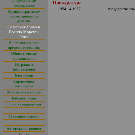
сопредельные
Прокуратура
государства
1.1954 - 4.1957
государственн
Административно-
территориальное
деление
Советская Армия и
Военно-Морской
Флот
Дипломатические
представительства
Общественные
организации
Награды и
награждения
Биографии
Справочные
материалы
Документы и статьи
Библиография
Список сокращений
Полезные ссылки
Авторская страница
Почта