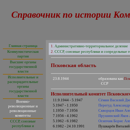
Справочник по истории Ком
Главная страница
1.
Административно-территориальное деление
Коммунистическая
2.
СССР, союзные республики и сопредельные г
партия
Высшие органы
Псковская область
государственной
власти
Исполнительные и
23.8.1944
образована как
Пск
распорядительные
ССР
органы
государственной
Исполнительный комитет Псковского
власти
11.9.1944 - 5.1947
Сёмин Василий Дм
Военно-
5.1947 - 1.1950
Перегуд Александ
революционные и
1.1950 - 7.1956
Скворцов Иван Ал
революционные
комитеты
7.1956 - 4.1962
Прушинский Яков 
5.1962 - 6.1982
Осипчик Борис Ал
СССР, союзные
республики и
6.1982 - 24.10.1991
Пушкарёв Виталий 