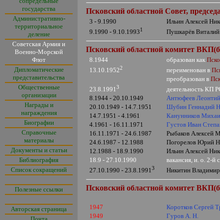
сопредельные
государства
Псковский областной Совет, председ
Административно-
3 - 9.1990
Ильин Алексей Ник
территориальное
1
Пушкарёв Виталий 
9.1990 - 9.10.1993
деление
Советская Армия и
Псковский областной комитет ВКП(б
Военно-Морской
Флот
8.1944
образован как
Пско
2
Дипломатические
переименован в
Пс
13.10.1952
представительства
преобразован в
Пс
Общественные
3
деятельность КП 
23.8.1991
организации
8.1944 - 20.10.1949
Антюфеев Леонти
Награды и
20.10.1949 - 14.7.1951
Шубин Геннадий Н
награждения
14.7.1951 - 4.1961
Канунников Михаи
Биографии
4.1961 - 16.11.1971
Густов Иван Степ
Справочные
16.11.1971 - 24.6.1987
Рыбаков Алексей М
материалы
24.6.1987 - 12.1988
Погорелов Юрий Ни
Документы и статьи
12.1988 - 18.9.1990
Ильин Алексей Ник
Библиография
18.9 - 27.10.1990
вакансия, и. о. 2-
3
Список сокращений
Никитин Владимир 
27.10.1990 - 23.8.1991
Псковский областной комитет ВКП(б
Полезные ссылки
1947
Коротков Сергей 
Авторская страница
1949
Гуров А. Н.
Почта