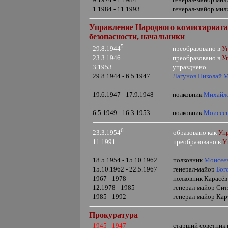
1.1984 - 11.1993
генерал-майор мил
Управление Народного комиссариата 
безопасности, начальники
5
преобразовано в
У
29.8.1944
23.3.1946
преобразовано в
У
3.1953
упразднено
29.8.1944 - 6.5.1947
Лагунов Николай 
19.6.1947 - 17.9.1948
полковник
Михайло
6.5.1949 - 16.3.1953
полковник
Моисее
6
образовано как
Уп
23.3.1954
11.1991
преобразовано в
У
18.5.1954 - 15.10.1962
полковник
Моисее
15.10.1962 - 22.5.1967
генерал-майор
Бог
1967 - 1978
полковник Карасё
12.1978 - 1985
генерал-майор Сит
1985 - 1992
генерал-майор Кар
Прокуратура
1945 - 1947
старший советник