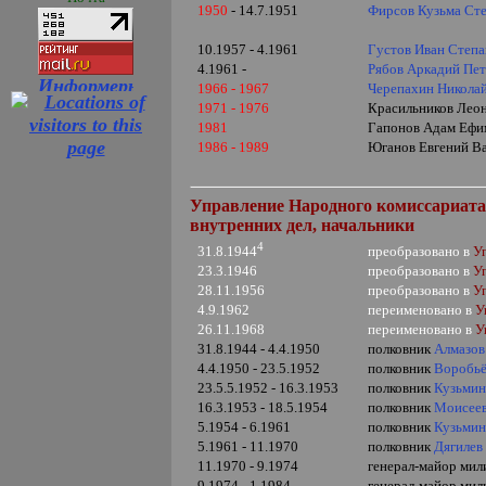
1950
- 14.7.1951
Фирсов Кузьма Ст
10.1957 - 4.1961
Густов Иван Степ
4
.1961 -
Рябов Аркадий Пе
1966 - 1967
Черепахин Никола
1971 - 1976
Красильников Леон
1981
Гапонов Адам Еф
1986 - 1989
Юганов Евгений Вас
Управление Народного комиссариата 
внутренних дел, начальники
4
преобразовано в
У
31.8.1944
23.3.1946
преобразовано в
У
28.11.1956
преобразовано в
У
4.9.1962
переименовано в
У
26.11.1968
переименовано в
У
31.8.1944 - 4.4.1950
полковник
Алмазов
4.4.1950 - 23.5.1952
полковник
Воробьё
23.5.5.1952 - 16.3.1953
полковник
Кузьмин
16.3.1953 - 18.5.1954
полковник
Моисее
5.1954 - 6.1961
полковник
Кузьмин
5.1961 - 11.1970
полковник
Дягилев
11.1970 - 9.1974
генерал-майор мил
9.1974 - 1.1984
генерал-майор мил