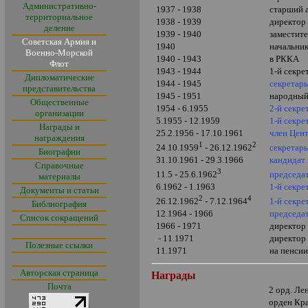
Административно-
1937 - 1938
старший 
территориальное
1938 - 1939
директор
деление
1939 - 1940
заместит
Советская Армия и
1940
начальни
Военно-Морской
1940 - 1943
в РККА
Флот
1943 - 1944
1-й секре
Дипломатические
1944 - 1945
секретар
представительства
1945 - 1951
народный
Общественные
1954 - 6.1955
2-й секре
организации
5.1955 - 12.1959
1-й секр
Награды и
25.2.1956 - 17.10.1961
член Цен
награждения
1
2
секретар
24.10.1959
- 26.12.1962
Биографии
31.10.1961 - 29.3.1966
кандидат
Справочные
3
председа
11.5 - 25.6.1962
материалы
6.1962 - 1.1963
1-й секр
Документы и статьи
2
4
1-й секр
26.12.1962
- 7.12.1964
Библиография
12.1964 - 1966
председа
Список сокращений
1966 - 1971
директор
- 11.1971
директор
Полезные ссылки
11.1971
на пенси
Авторская страница
Награды
Почта
2 орд. Ле
орден Кр