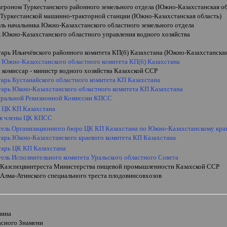
агроном Туркестанского районного земельного отдела (Южно-Казахстанская об
 Туркестанской машинно-тракторной станции (Южно-Казахстанская область)
ель начальника Южно-Казахстанского областного земельного отдела
к Южно-Казахстанского областного управления водного хозяйства
тарь Ильичёвского районного комитета КП(б) Казахстана (Южно-Казахстанская
ь Южно-Казахстанского областного комитета КП(б) Казахстана
 комиссар - министр водного хозяйства Казахской ССР
тарь Кустанайского областного комитета КП Казахстана
етарь Южно-Казахстанского областного комитета КП Казахстана
тральной Ревизионной Комиссии КПСС
ь ЦК КП Казахстана
 в члены ЦК КПСС
тель Организационного бюро ЦК КП Казахстана по Южно-Казахстанскому кр
етарь Южно-Казахстанского краевого комитета КП Казахстана
етарь ЦК КП Казахстана
тель Исполнительного комитета Уральского областного Совета
 Казспецвинтреста Министерства пищевой промышленности Казахской ССР
 Алма-Атинского специального треста плодовинсовхозов
и
нина
асного Знамени