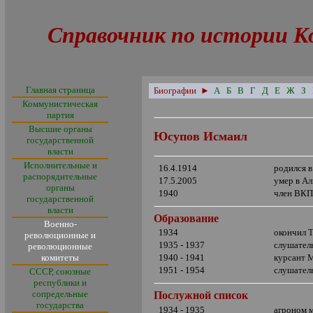
Справочник по истории К
Главная страница
Биографии
►
А
Б
В
Г
Д
Е
Ж
З
Коммунистическая
партия
Высшие органы
Юсупов Исмаил
государственной
власти
Исполнительные и
16.4.1914
родился 
распорядительные
17.5.2005
умер в Ал
органы
1940
член ВКП
государственной
власти
Образование
Военно-
1934
окончил 
революционные и
1935 - 1937
слушател
революционные
комитеты
1940 - 1941
курсант 
1951 - 1954
слушател
СССР, союзные
республики и
сопредельные
Послужной список
государства
1934 - 1935
агроном 