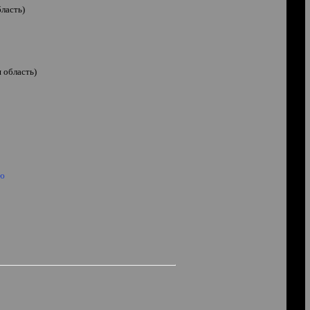
ласть)
 область)
аю