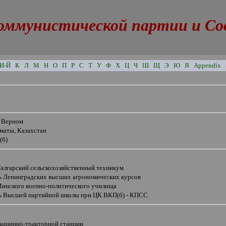
оммунистической партии и Сове
И-Й
К
Л
М
Н
О
П
Р
С
Т
У
Ф
Х
Ц
Ч
Ш
Щ
Э
Ю
Я
Appendix
в Верном
маты, Казахстан
(б)
Талгарский сельскохозяйственный техникум
ь Ленинградских высших агрономических курсов
Минского военно-политического училища
ь Высшей партийной школы при ЦК ВКП(б) - КПСС
машинно-тракторной станции