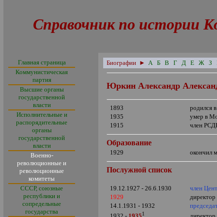
Справочник по истории К
Главная страница
Биографии
►
А
Б
В
Г
Д
Е
Ж
З
Коммунистическая
партия
Юркин Александр Алексан
Высшие органы
государственной
власти
1893
родился 
Исполнительные и
1935
умер в М
распорядительные
1915
член РСД
органы
государственной
Образование
власти
1929
окончил 
Военно-
революционные и
Послужной список
революционные
комитеты
СССР, союзные
19.12.1927 - 26.6.1930
член Цен
республики и
1929
директор
сопредельные
14.1.1931 - 1932
председа
государства
1
директор
1932 -
1935