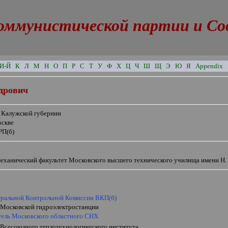
оммунистической партии и Сове
И-Й
К
Л
М
Н
О
П
Р
С
Т
У
Ф
Х
Ц
Ч
Ш
Щ
Э
Ю
Я
Appendix
дрович
в Калужской губернии
оскве
РП(б)
механический факультет Московского высшего технического училища имени Н. 
тральной Контрольной Комиссии ВКП(б)
 Московской
гидроэлектростанции
тель Московского областного СНХ
 Всесоюзного теплотехнологического института