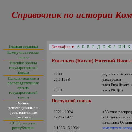
Справочник по истории Ком
Главная страница
Биографии
►
А
Б
В
Г
Д
Е
Ж
З
И-Й
К
Коммунистическая
партия
Евгеньев (Каган) Евгений Яков
Высшие органы
государственной
власти
1888
родился в Варша
Исполнительные и
20.6.1938
расстрелян
распорядительные
член Еврейского
органы
1919
член РКП(б)
государственной
власти
Послужной список
Военно-
революционные и
1921 - 1924
в Учётно-распре
революционные
комитеты
1924 - 1927
в Организационно
начальник Органи
СССР, союзные
республики и
1.1933 - 3.1934
заместитель зав