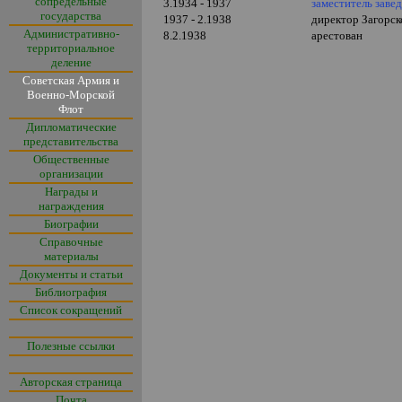
сопредельные
3.1934 - 1937
заместитель зав
государства
1937 - 2.1938
директор Загорск
Административно-
8.2.1938
арестован
территориальное
деление
Советская Армия и
Военно-Морской
Флот
Дипломатические
представительства
Общественные
организации
Награды и
награждения
Биографии
Справочные
материалы
Документы и статьи
Библиография
Список сокращений
Полезные ссылки
Авторская страница
Почта