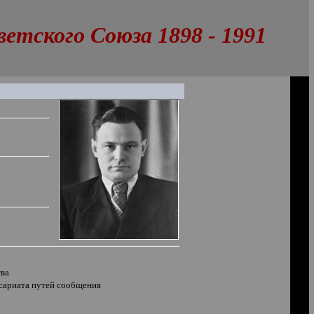
тского Союза 1898 - 1991
тва
сариата путей сообщения