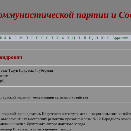
оммунистической партии и Сове
И-Й
К
Л
М
Н
О
П
Р
С
Т
У
Ф
Х
Ц
Ч
Ш
Щ
Э
Ю
Я
Appendix
сандрович
 селе Тулун Иркутской губернии
оскве
(б)
ркутский институт механизации сельского хозяйства
, старший преподаватель Иркутского института механизации сельского хозяйс
к авторемонтных мастерских ремонтно-прокатной базы № 12 Народного комис
лавный инженер Иркутского авторемонтного завода
инженер Иркутского автосборочного завода