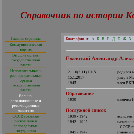
Справочник по истории К
Главная страница
Биографии
►
А
Б
В
Г
Д
Е
Ж
З
Коммунистическая
партия
Высшие органы
Ежевский Александр Алек
государственной
власти
Исполнительные и
21.10(3.11).1915
родился в
распорядительные
15.1.2017
умер в М
органы
1945
член ВКП
государственной
власти
Образование
Военно-
1939
окончил И
революционные и
революционные
Послужной список
комитеты
СССР, союзные
1939 - 1942
ассистент
республики и
1942 - 1945
начальни
сопредельные
СССР, г
государства
1945 - 1947
главный 