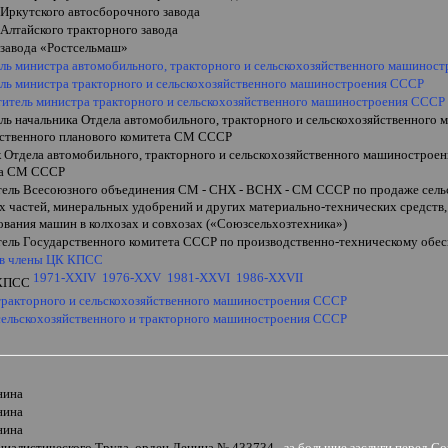
 Иркутского автосборочного завода
Алтайского тракторного завода
 завода
«
Ростсельмаш
»
ель министра автомобильного, тракторного и сельскохозяйственного машинос
ель министра тракторного и сельскохозяйственного машиностроения СССР
ститель министра тракторного и сельскохозяйственного машиностроения СССР
ль начальника Отдела автомобильного, тракторного и сельскохозяйственного
ственного планового комитета СМ СССР
к Отдела автомобильного, тракторного и сельскохозяйственного машиностроен
та СМ СССР
тель Всесоюзного объединения СМ - СНХ - ВСНХ - СМ СССР по продаже сельс
 частей, минеральных удобрений и других материально-технических средств,
ования
машин в колхозах и совхозах
(«Союзсельхозтехника»)
тель Государственного комитета СССР по производственно-техническому обес
 в члены ЦК КПСС
1971-XXIV
1976-XXV
1981-XXVI
1986-
XXVII
 КПСС
тракторного и сельскохозяйственного машиностроения СССР
сельскохозяйственного и тракторного машиностроения СССР
и
нина
нина
нина
циалистического Труда, орден Ленина № 433734
- за большие заслуги перед С