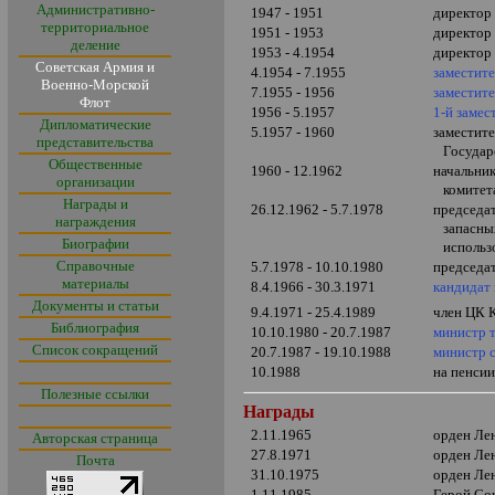
Административно-
1947 - 1951
директор
территориальное
1951 - 1953
директор 
деление
1953 - 4.1954
директор
Советская Армия и
4.1954 - 7.1955
заместит
Военно-Морской
7.1955 - 1956
заместит
Флот
1956 - 5.1957
1-й заме
Дипломатические
5.1957 - 1960
заместите
представительства
Государ
Общественные
1960 - 12.1962
начальни
организации
комите
Награды и
26.12.1962 - 5.7.1978
председа
награждения
запасных
Биографии
использ
Справочные
5.7.1978 - 10.10.1980
председа
материалы
8.4.1966 - 30.3.1971
кандидат
Документы и статьи
9.4.1971 - 25.4.1989
член ЦК
Библиография
10.10.1980 - 20.7.1987
министр 
Список сокращений
20.7.1987 - 19.10.1988
министр 
10.1988
на пенси
Полезные ссылки
Награды
2.11.1965
орден Ле
Авторская страница
27.8.1971
орден Ле
Почта
31.10.1975
орден Ле
1.11.1985
Герой Со