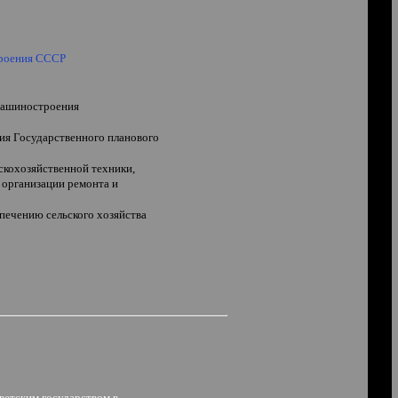
троения СССР
 машиностроения
ия Государственного планового
кохозяйственной техники,
 организации ремонта и
печению сельского хозяйства
оветским государством в