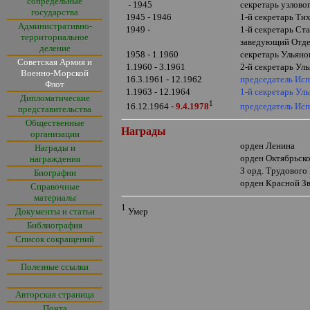
сопредельные
- 1945
секретарь узлово
государства
1945 - 1946
1-й секретарь Ти
Административно-
1949 -
1-й секретарь Ст
территориальное
заведующий Отдел
деление
1958 - 1.1960
секретарь Ульяно
Советская Армия и
1.1960 - 3.1961
2-й секретарь Ул
Военно-Морской
16.3.1961 - 12.1962
председатель Исп
Флот
1.1963 - 12.1964
1-й секретарь У
Дипломатические
1
председатель Исп
16.12.1964 -
9.4.1978
представительства
Общественные
Награды
организации
орден Ленина
Награды и
орден Октябрьск
награждения
3 орд. Трудового
Биографии
орден Красной З
Справочные
материалы
1
Документы и статьи
Умер
Библиография
Список сокращений
Полезные ссылки
Авторская страница
Почта