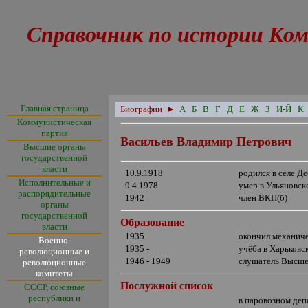
Справочник по истории Ком
Главная страница
Биографии
►
А
Б
В
Г
Д
Е
Ж
З
И-Й
К
Коммунистическая
партия
Васильев Владимир Петрович
Высшие органы
государственной
власти
10.9.1918
родился в селе Д
Исполнительные и
9.4.1978
умер в Ульяновск
распорядительные
1942
член ВКП(б)
органы
государственной
Образование
власти
1935
окончил механич
Военно-
1935 -
учёба в Харьков
революционные и
1946 - 1949
слушатель Высше
революционные
комитеты
Послужной список
СССР, союзные
республики и
в паровозном деп