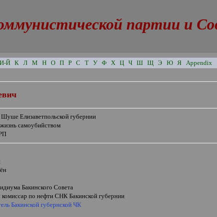
оммунистической партии и Сове
И-Й
К
Л
М
Н
О
П
Р
С
Т
У
Ф
Х
Ц
Ч
Ш
Щ
Э
Ю
Я
Appendix
евич
в Шуше Елизаветпольской губернии
 жизнь самоубийством
РП
н
ён
зидиума Бакинского Совета
 комиссар по нефти СНК Бакинской губернии
тель Бакинской губернской ЧК