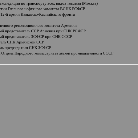
экспедиции по транспорту всех видов топлива (Москва)
легии Главного нефтяного комитета ВСНХ РСФСР
 12-й армии Кавказско-Каспийского фронта
менного революционного комитета Армении
ый представитель ССР Армения при СНК РСФСР
ый представитель ЗСФСР при СНК СССР
тель СНК Армянской ССР
ель председателя СНК ЗСФСР
к Отдела Народного комиссариата лёгкой промышленности СССР
н