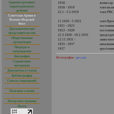
Административно-
1918
комиссар 
территориальное
1918 - 1919
член кол
деление
22.1 - 3.3.1919
член РВС
Советская Армия и
Военно-Морской
11.1920 - 5.1921
член Вре
Флот
1921 - 1923
постоянн
Дипломатические
1923 - 1928
постоянн
представительства
22.3.1928 - 19.2.1935
председа
Общественные
12.11.1931 -
заместит
организации
1935 - 1937
начальни
Награды и
1937
арестова
награждения
Биографии
Фотография
-
gov.am
Справочные
материалы
Документы и статьи
Библиография
Список сокращений
Полезные ссылки
Авторская страница
Почта