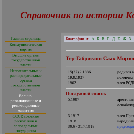
Справочник по истории К
Главная страница
Биографии
►
А
Б
В
Г
Д
Е
Ж
З
Коммунистическая
партия
Высшие органы
Тер-Габриелян Саак Мирзо
государственной
власти
Исполнительные и
15(27).2.1886
родился 
распорядительные
19.8.1937
покончил
органы
1902
член РСД
государственной
власти
Послужной список
Военно-
5.1907
арестова
революционные и
освобожд
революционные
комитеты
3.1917 -
член Пре
СССР, союзные
республики и
1918
народный
сопредельные
30.6 - 31.7.1918
председа
государства