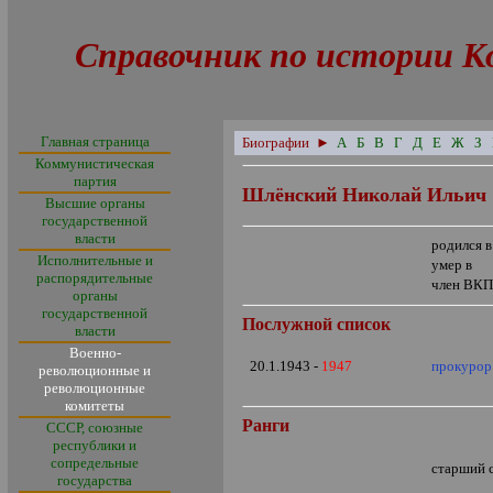
Справочник по истории К
Главная страница
Биографии
►
А
Б
В
Г
Д
Е
Ж
З
Коммунистическая
партия
Шлёнский Николай Ильич
Высшие органы
государственной
власти
родился в
Исполнительные и
умер в
распорядительные
член ВКП
органы
государственной
Послужной список
власти
Военно-
20.1.1943 -
1947
прокурор
революционные и
революционные
комитеты
Ранги
СССР, союзные
республики и
сопредельные
старший 
государства