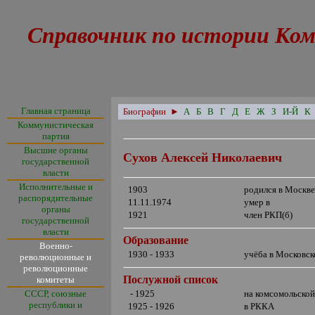
Справочник по истории Ком
Главная страница
Биографии
►
А
Б
В
Г
Д
Е
Ж
З
И-Й
К
Коммунистическая
партия
Высшие органы
Сухов Алексей Николаевич
государственной
власти
Исполнительные и
1903
родился в Москв
распорядительные
11.11.1974
умер в
органы
1921
член РКП(б)
государственной
власти
Образование
Военно-
1930 - 1933
учёба в Московск
революционные и
революционные
Послужной список
комитеты
СССР, союзные
- 1925
на комсомольской
республики и
1925 - 1926
в РККА