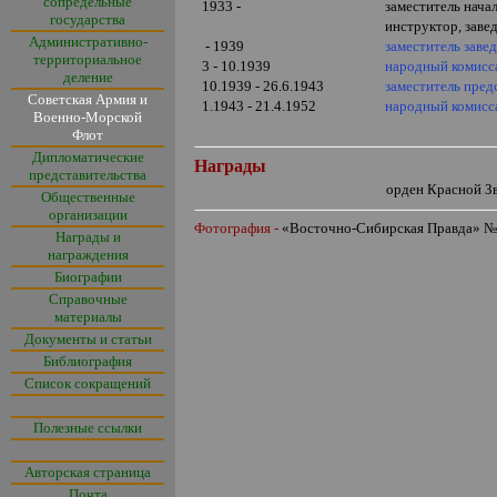
сопредельные
1933 -
заместитель нача
государства
инструктор, зав
Административно-
- 1939
заместитель зав
территориальное
3 - 10.1939
народный комисс
деление
10.1939 - 26.6.1943
заместитель пре
Советская Армия и
1.1943 - 21.4.1952
народный комисс
Военно-Морской
Флот
Дипломатические
Награды
представительства
орден Красной З
Общественные
организации
Фотография -
«
Восточно-Сибирская Правда
»
№ 
Награды и
награждения
Биографии
Справочные
материалы
Документы и статьи
Библиография
Список сокращений
Полезные ссылки
Авторская страница
Почта