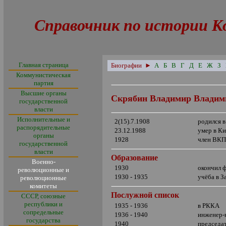
Справочник по истории К
Главная страница
Биографии
►
А
Б
В
Г
Д
Е
Ж
З
Коммунистическая
партия
Высшие органы
Скрябин Владимир Владим
государственной
власти
Исполнительные и
2(15).7.1908
родился 
распорядительные
23.12.1988
умер в Ки
органы
1928
член ВКП
государственной
власти
Образование
Военно-
1930
окончил 
революционные и
1930 - 1935
учёба в 
революционные
комитеты
Послужной список
СССР, союзные
республики и
1935 - 1936
в РККА
сопредельные
1936 - 1940
инженер-к
государства
1940
председат