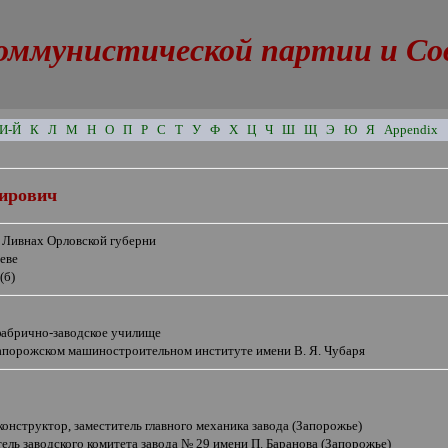
оммунистической партии и Сове
И-Й
К
Л
М
Н
О
П
Р
С
Т
У
Ф
Х
Ц
Ч
Ш
Щ
Э
Ю
Я
Appendix
ирович
в Ливнах Орловской губерни
еве
(б)
фабрично-заводское училище
Запорожском машиностроительном институте имени В. Я. Чубаря
онструктор, заместитель главного механика завода (Запорожье)
ель заводского комитета завода № 29 имени П. Баранова (Запорожье)