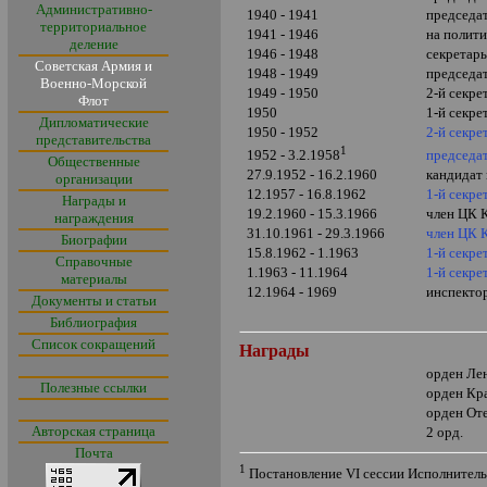
Административно-
1940 - 1941
председа
территориальное
1941 - 1946
на полит
деление
1946 - 1948
секретар
Советская Армия и
1948 - 1949
председа
Военно-Морской
1949 - 1950
2-й секре
Флот
1950
1-й секре
Дипломатические
1950 - 1952
2-й секр
представительства
1
председа
1952 - 3.2.1958
Общественные
27.9.1952 - 16.2.1960
кандидат
организации
12.1957 - 16.8.1962
1-й секр
Награды и
19.2.1960 - 15.3.1966
член ЦК 
награждения
31.10.1961 - 29.3.1966
член ЦК
Биографии
15.8.1962 - 1.1963
1-й секре
Справочные
1.1963 - 11.1964
1-й секре
материалы
12.1964 - 1969
инспекто
Документы и статьи
Библиография
Список сокращений
Награды
орден Ле
Полезные ссылки
орден Кр
орден От
Авторская страница
2 орд.
Почта
1
Постановление
VI
сессии Исполнитель