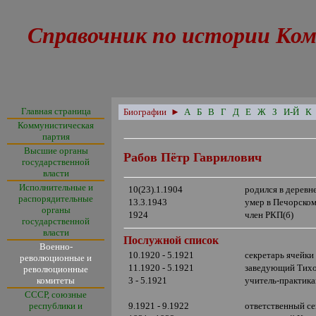
Справочник по истории Ком
Главная страница
Биографии
►
А
Б
В
Г
Д
Е
Ж
З
И-Й
К
Коммунистическая
партия
Высшие органы
Рабов Пётр Гаврилович
государственной
власти
Исполнительные и
10(23).1.1904
родился в деревн
распорядительные
13.3.1943
умер в Печорском
органы
1924
член РКП(б)
государственной
власти
Послужной список
Военно-
10.1920 - 5.1921
секретарь ячейки
революционные и
11.1920 - 5.1921
заведующий Тихор
революционные
комитеты
3 - 5.1921
учитель-практика
СССР, союзные
республики и
9.1921 - 9.1922
ответственный се