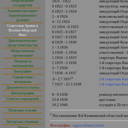
сопредельные
1921 - 1922
заведующий Кушал
государства
9.1922 - 9.1923
инструктор, зав
Административно-
9.1923 - 2.1924
заведующий Отде
территориальное
2 - 4.1924
комсомольский о
деление
4 - 12.1924
заведующий Отде
Советская Армия и
12.1924 - 9.1925
ответственный с
Военно-Морской
9.1925 - 9.1927
заведующий Агит
Флот
9.1927 - 8.1929
заведующий Агита
Дипломатические
8.1929 - 1.1930
заведующий Куль
представительства
1 - 3.1930
заведующий Агит
Общественные
3.1930 - 1.1934
ответственный - 
организации
1.1934 - 2.1935
секретарь Вышнев
Награды и
2.1935 - 3.1936
1-й секретарь Вы
награждения
3 - 7.1936
1-й секретарь Вы
Биографии
7.1936 - 6.1937
заведующий Отде
Справочные
1
2-й секретарь Ка
.6 - 2.7.1937
материалы
7.1937 - 22.3.1938
1-й секретарь Ка
Документы и статьи
Библиография
8 - 9.1938
ревизор-инспекто
Список сокращений
23.9.1938
арестован
16.2.1940
осуждён к 20-ти 
Полезные ссылки
1
Постановление
II
-й Калининской областной ко
Авторская страница
Фотография -
region.library.tver.ru
Почта