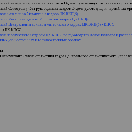
щий Сектором партийной статистики Отдела руководящих партийных органо
щий Сектором учёта руководящих кадров Отдела руководящих партийных ор
тель начальника Управления кадров ЦК ВКП(б)
ющий Учётным отделом Управления кадров ЦК ВКП(б)
щий Центральным архивом материалов о кадрах ЦК ВКП(б) - КПСС
тор ЦК КПСС
тель заведующего Отделом ЦК КПСС по руководству делом подбора и распред
ных, общественных и государственных органах
ии
 консультант Отдела статистики труда Центрального статистического управ