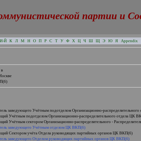
оммунистической партии и Сове
И-Й
К
Л
М
Н
О
П
Р
С
Т
У
Ф
Х
Ц
Ч
Ш
Щ
Э
Ю
Я
Appendix
 в
Москве
П(б)
тель заведующего Учётным подотделом Организационно-распределительного 
щий Учётным подотделом Организационно-распределительного отдела ЦК В
щий Учётным сектором Организационно-распределительного - Распределител
тель заведующего Учётным отделом ЦК ВКП(б)
щий Сектором учёта Отдела руководящих партийных органов ЦК ВКП(б)
тель заведующего Отделом руководящих партийных органов ЦК ВКП(б)