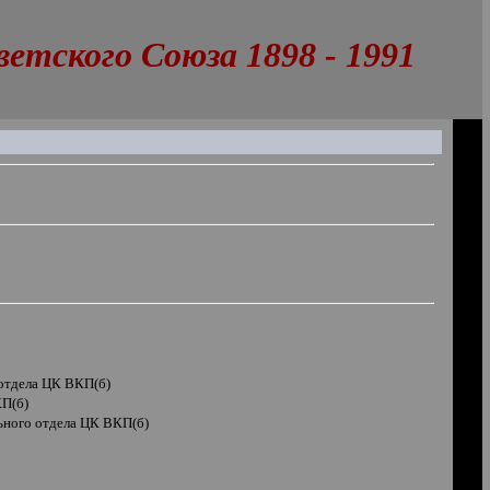
тского Союза 1898 - 1991
отдела ЦК ВКП(б)
КП(б)
ьного отдела ЦК ВКП(б)