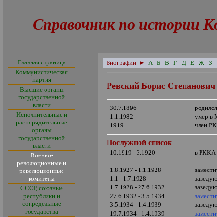
Справочник по истории К
Главная страница
Биографии
►
А
Б
В
Г
Д
Е
Ж
З
Коммунистическая
партия
Ревский Борис Степанович
Высшие органы
государственной
власти
30.7.1896
родился
Исполнительные и
1.1.1982
умер в 
распорядительные
1919
член РК
органы
государственной
Послужной список
власти
10.1919 - 3.1920
в РККА
Военно-
революционные и
1.8.1927 - 1.1.1928
замести
революционные
комитеты
1.1 - 1.7.1928
заведую
1.7.1928 - 27.6.1932
заведую
СССР, союзные
республики и
27.6.1932 - 3.5.1934
замести
сопредельные
3.5.1934 - 1.4.1939
заведую
государства
19.7.1934 - 1.4.1939
замести