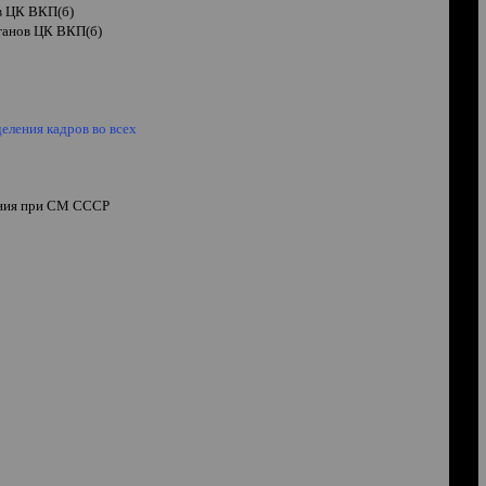
в ЦК ВКП(б)
ганов ЦК ВКП(б)
еления кадров во всех
ления при СМ СССР