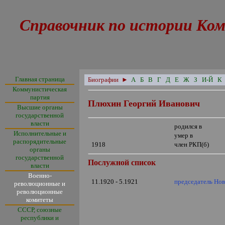
Справочник по истории Ком
Главная страница
Биографии
►
А
Б
В
Г
Д
Е
Ж
З
И-Й
К
Коммунистическая
партия
Плюхин Георгий Иванович
Высшие органы
государственной
власти
родился в
Исполнительные и
умер в
распорядительные
1918
член РКП(б)
органы
государственной
Послужной список
власти
Военно-
11.1920 - 5.1921
председатель Но
революционные и
революционные
комитеты
СССР, союзные
республики и