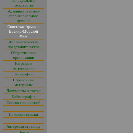
сопредельные
государства
Административно-
территориальное
деление
Советская Армия и
Военно-Морской
Флот
Дипломатические
представительства
Общественные
организации
Награды и
награждения
Биографии
Справочные
материалы
Документы и статьи
Библиография
Список сокращений
Полезные ссылки
Авторская страница
Почта