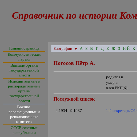
Справочник по истории Ком
Главная страница
Биографии
►
А
Б
В
Г
Д
Е
Ж
З
И-Й
К
Коммунистическая
партия
Погосов Пётр А.
Высшие органы
государственной
власти
родился в
Исполнительные и
умер в
распорядительные
член РКП(б)
органы
государственной
Послужной список
власти
Военно-
4.1934 - 9.1937
1-й секретарь Об
революционные и
революционные
комитеты
СССР, союзные
республики и