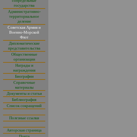
сопредельные
государства
Административно-
территориальное
деление
Советская Армия и
Военно-Морской
Флот
Дипломатические
представительства
Общественные
организации
Награды и
награждения
Биографии
Справочные
материалы
Документы и статьи
Библиография
Список сокращений
Полезные ссылки
Авторская страница
Почта