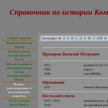
Справочник по истории Ком
Главная страница
Биографии
►
А
Б
В
Г
Д
Е
Ж
З
И-Й
К
Коммунистическая
партия
Высшие органы
Прохоров Василий Петрович
государственной
власти
Исполнительные и
1912
родился в селе А
распорядительные
1994
умер в
органы
1940
член ВКП(б)
государственной
власти
Образование
Военно-
1931
окончил Московс
революционные и
революционные
Послужной список
комитеты
СССР, союзные
1931 - 1943
начальник цеха, 
республики и
1943 -
на партийной раб