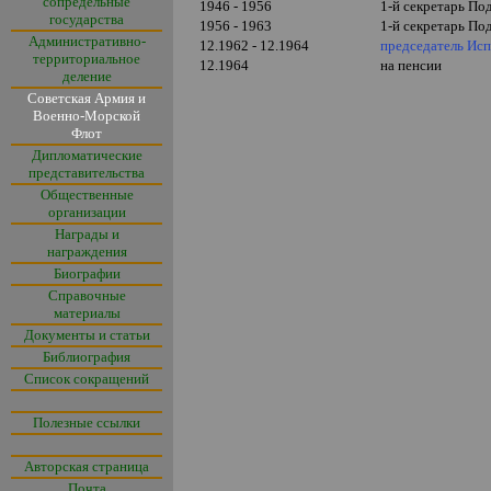
сопредельные
1946 - 1956
1-й секретарь По
государства
1956 - 1963
1-й секретарь По
Административно-
12.1962 - 12.1964
председатель Ис
территориальное
12.1964
на пенсии
деление
Советская Армия и
Военно-Морской
Флот
Дипломатические
представительства
Общественные
организации
Награды и
награждения
Биографии
Справочные
материалы
Документы и статьи
Библиография
Список сокращений
Полезные ссылки
Авторская страница
Почта