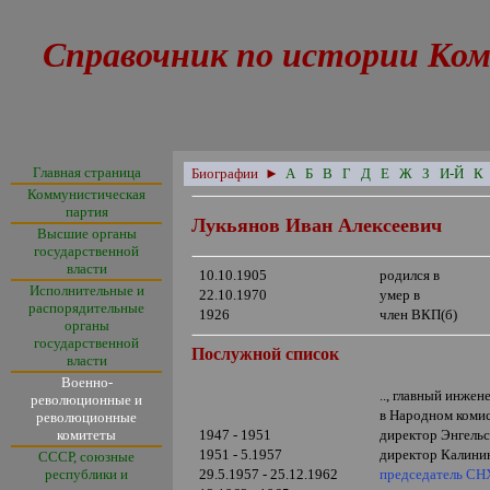
Справочник по истории Ком
Главная страница
Биографии
►
А
Б
В
Г
Д
Е
Ж
З
И-Й
К
Коммунистическая
партия
Лукьянов Иван Алексеевич
Высшие органы
государственной
власти
10.10.1905
родился в
Исполнительные и
22.10.1970
умер в
распорядительные
1926
член ВКП(б)
органы
государственной
Послужной список
власти
Военно-
.., главный инже
революционные и
в Народном коми
революционные
комитеты
1947 - 1951
директор Энгельс
1951 - 5.1957
директор Калинин
СССР, союзные
республики и
29.5.1957 - 25.12.1962
председатель СН