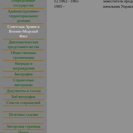
сопредельные
12.1962 - 1965
заместитель пред
государства
1965 -
начальник Управл
Административно-
территориальное
деление
Советская Армия и
Военно-Морской
Флот
Дипломатические
представительства
Общественные
организации
Награды и
награждения
Биографии
Справочные
материалы
Документы и статьи
Библиография
Список сокращений
Полезные ссылки
Авторская страница
Почта