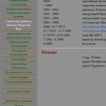
сопредельные
1954 -
партийный орган
государства
- 1960
секретарь комит
Административно-
1960 - 1961
директор Тейковс
территориальное
1961 - 1963
заведующий Пром
деление
1963 - 1964
заведующий отде
Советская Армия и
1964 - 1966
1-й секретарь Ив
Военно-Морской
1966 - 21.7.1972
2-й секретарь Ив
Флот
21.7.1972 - 15.7.1985
1-й секретарь Ив
Дипломатические
5.3.1976 - 25.4.1989
член ЦК КПСС
представительства
7.1985 - 4.1989
министр лёгкой 
Общественные
4.1989
на пенсии
организации
Награды и
Награды
награждения
3 орд. Ленина
Биографии
орден Октябрьск
Справочные
орден Трудового
материалы
Документы и статьи
Библиография
Список сокращений
Полезные ссылки
Авторская страница
Почта