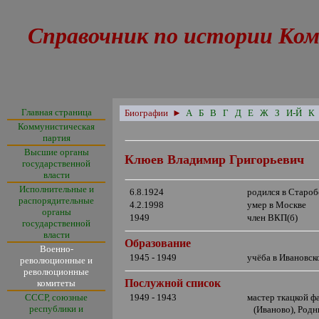
Справочник по истории Ком
Главная страница
Биографии
►
А
Б
В
Г
Д
Е
Ж
З
И-Й
К
Коммунистическая
партия
Высшие органы
Клюев Владимир Григорьевич
государственной
власти
Исполнительные и
6.8.1924
родился в Староб
распорядительные
4.2.1998
умер в Москве
органы
1949
член ВКП(б)
государственной
власти
Образование
Военно-
1945 - 1949
учёба в Ивановск
революционные и
революционные
Послужной список
комитеты
СССР, союзные
1949 - 1943
мастер ткацкой ф
республики и
(Иваново), Родн