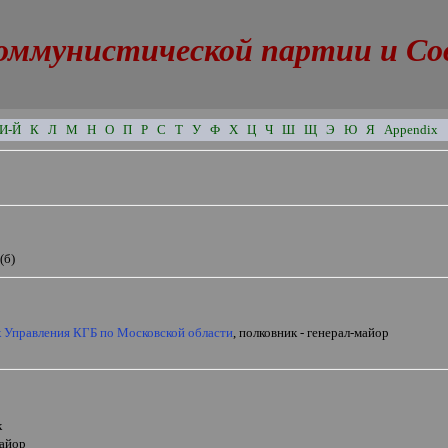
оммунистической партии и Сове
И-Й
К
Л
М
Н
О
П
Р
С
Т
У
Ф
Х
Ц
Ч
Ш
Щ
Э
Ю
Я
Appendix
(б)
к Управления КГБ по Московской области
, полковник - генерал-майор
к
майор