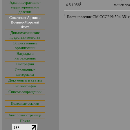
Административно-
1
лишён зв
4.5.1956
территориальное
деление
1
Постановление СМ СССР № 594-351с
Советская Армия и
Военно-Морской
Флот
Дипломатические
представительства
Общественные
организации
Награды и
награждения
Биографии
Справочные
материалы
Документы и статьи
Библиография
Список сокращений
Полезные ссылки
Авторская страница
Почта