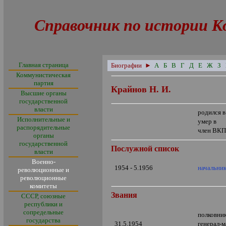
Справочник по истории К
Главная страница
Биографии
►
А
Б
В
Г
Д
Е
Ж
З
Коммунистическая
партия
Крайнов Н. И.
Высшие органы
государственной
власти
родился в
Исполнительные и
умер в
распорядительные
член ВКП
органы
государственной
Послужной список
власти
Военно-
1954 - 5.1956
начальни
революционные и
революционные
комитеты
Звания
СССР, союзные
республики и
сопредельные
полковни
государства
31.5.1954
генерал-