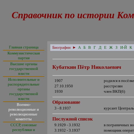
Справочник по истории Ком
Главная страница
Биографии
►
А
Б
В
Г
Д
Е
Ж
З
И-Й
К
Коммунистическая
партия
Высшие органы
Кубаткин Пётр Николаевич
государственной
власти
Исполнительные и
1907
родился в посёлк
распорядительные
27.10.1950
расстрелян
органы
1930
член ВКП(б)
государственной
власти
Образование
Военно-
3 - 8.1937
курсант Центра
революционные и
революционные
Послужной список
комитеты
СССР, союзные
9.1929 - 3.1932
в пограничных в
республики и
3.1932 - 3.1937
помощник операти