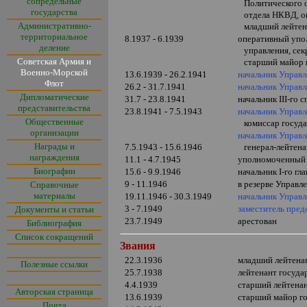
сопредельные
Политического о
государства
отдела НКВД, оп
Административно-
младший лейтен
территориальное
8.1937 - 6.1939
оперативный уп
деление
управления, сек
Советская Армия и
старший майор
Военно-Морской
13.6.1939 - 26.2.1941
начальник Управ
Флот
26.2 - 31.7.1941
начальник Управ
Дипломатические
31.7 - 23.8.1941
начальник
III
-го 
представительства
23.8.1941 - 7.5.1943
начальник Управ
Общественные
комиссар госуда
организации
начальник Управ
Награды и
7.5.1943 - 15.6.1946
генерал-лейтена
награждения
11.1 - 4.7.1945
уполномоченны
Биографии
15.6 - 9.9.1946
начальник
I
-го гл
9 - 11.1946
в резерве Управл
Справочные
материалы
19.11.1946 - 30.3.1949
начальник Управл
3 - 7.1949
заместитель пред
Документы и статьи
23.7.1949
арестован
Библиография
Список сокращений
Звания
22.3.1936
младший лейтена
Полезные ссылки
25.7.1938
лейтенант
госуда
4.4.1939
старший лейтена
Авторская страница
13.6.1939
старший майор
г
Почта