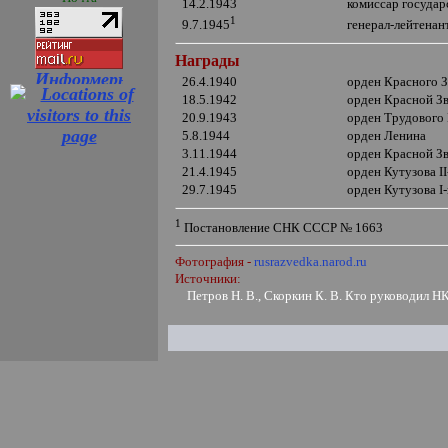
14.2.1943
комиссар госуда
1
генерал-лейтенан
9.7.1945
Награды
26.4.1940
орден Красного 
18.5.1942
орден Красной З
20.9.1943
орден Трудового
5.8.1944
орден Ленина
3.11.1944
орден Красной З
21.4.1945
орден Кутузова
II
29.7.1945
орден Кутузова
I
1
Постановление СНК СССР № 1663
Фотография -
rusrazvedka.narod.ru
Источники:
Петров Н. В., Скоркин К. В. Кто руководил Н