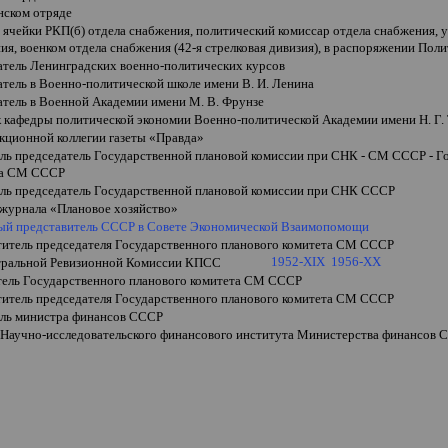
нском отряде
ь ячейки РКП(б) отдела снабжения, политический комиссар отдела снабжения,
я, военком отдела снабжения (42-я стрелковая дивизия), в распоряжении Пол
атель Ленинградских военно-политических курсов
тель в Военно-политической школе имени В. И. Ленина
атель в Военной Академии имени М. В. Фрунзе
 кафедры политической экономии Военно-политической Академии имени Н. Г. Т
акционной коллегии газеты
«
Правда
»
ель председатель Государственной плановой комиссии при СНК - СМ СССР - Г
та СМ СССР
ель председатель Государственной плановой комиссии при СНК СССР
 журнала
«
Плановое хозяйство
»
ый представитель СССР в Совете Экономической Взаимопомощи
ститель председателя Государственного планового комитета СМ СССР
1952-XIX
1956-XX
тральной Ревизионной Комиссии КПСС
тель Государственного планового комитета СМ СССР
ститель председателя Государственного планового комитета СМ СССР
ель министра финансов СССР
 Научно-исследовательского финансового института Министерства финансов 
и