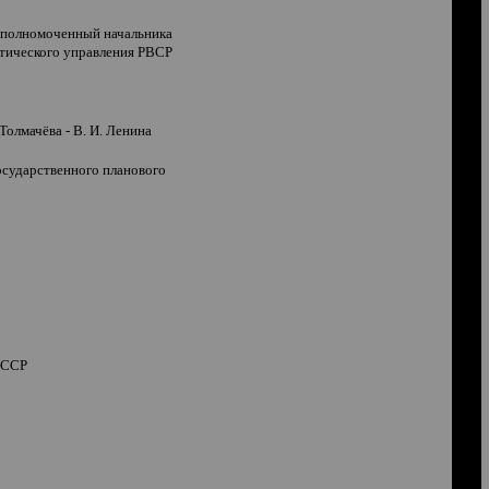
 уполномоченный начальника
итического управления РВСР
олмачёва - В. И. Ленина
осударственного планового
СССР