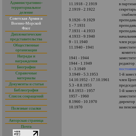
Административно-
11.1918 - 2.1919
в партиза
территориальное
2.1919 - 2.1922
секретар
деление
снабжени
Советская Армия и
9.1926 - 9.1929
преподав
Военно-Морской
1 - 7.1931
преподава
Флот
7.1931 - 4.1933
преподав
Дипломатические
4.1933 - 9.1940
начальник
представительства
9 - 11.1940
член ред
Общественные
11.1940
- 1941
заместит
организации
комите
Награды и
1941 - 1944
заместит
награждения
1944 - 1.1949
редактор
Биографии
1 - 3.1949
постоянн
Справочные
3.1949 - 5.3.1953
1-й заме
материалы
14.10.1952 - 17.10.1961
член Цен
Документы и статьи
5.3 - 8.8.1953
председа
Библиография
8.8.1953 - 1957
1-й заме
Список сокращений
1957 - 1960
заместит
8.1960 - 10.1970
директор
10.1970
на пенси
Полезные ссылки
Авторская страница
Почта