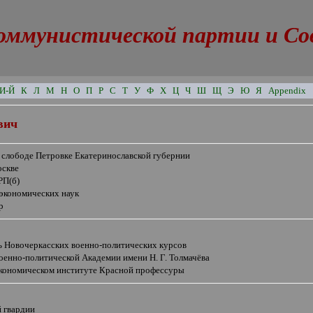
оммунистической партии и Сове
И-Й
К
Л
М
Н
О
П
Р
С
Т
У
Ф
Х
Ц
Ч
Ш
Щ
Э
Ю
Я
Appendix
вич
в слободе Петровке Екатеринославской губернии
оскве
РП(б)
 экономических наук
р
ь Новочеркасских военно-политических курсов
оенно-политической Академии имени Н. Г. Толмачёва
Экономическом институте Красной профессуры
й гвардии