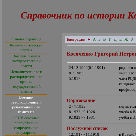
Справочник по истории К
Главная страница
Биографии
►
А
Б
В
Г
Д
Е
Ж
З
Коммунистическая
партия
Косяченко Григорий Петро
Высшие органы
государственной
власти
24.12.1900(6.1.1901)
родился 
Исполнительные и
8.7.1983
умер в М
распорядительные
5.1917
член РСД
органы
кандидат
государственной
профессо
власти
Военно-
Образование
революционные и
2 - 7.1922
слушател
революционные
комитеты
8.1922 - 9.1926
учёба в В
9.1929 - 7.1931
учёба в 
СССР, союзные
республики и
сопредельные
Послужной список
государства
12.1917 - 11.1918
в Красно