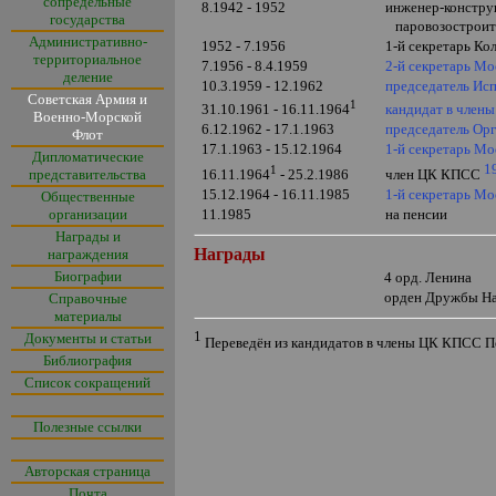
сопредельные
8.1942 - 1952
инженер-конструк
государства
паровозостроите
Административно-
1952 - 7.1956
1-й секретарь К
территориальное
7.1956 - 8.4.1959
2-й секретарь М
деление
10.3.1959 - 12.1962
председатель Ис
Советская Армия и
1
кандидат в член
31.10.1961 - 16.11.1964
Военно-Морской
6.12.1962 - 17.1.1963
председатель Ор
Флот
17.1.1963 - 15.
12.1964
1-й секретарь Мо
Дипломатические
1
1
представительства
16.11.1964
- 25.2.1986
член ЦК КПСС
15.12.1964 - 16.11.
1985
1-й секретарь М
Общественные
организации
11.1985
на пенсии
Награды и
Награды
награждения
Биографии
4 орд. Ленина
орден Дружбы Н
Справочные
материалы
1
Документы и статьи
Переведён из кандидатов в члены ЦК КПСС 
Библиография
Список сокращений
Полезные ссылки
Авторская страница
Почта