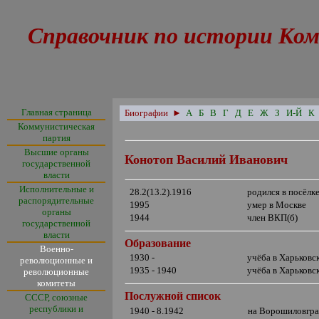
Справочник по истории Ком
Главная страница
Биографии
►
А
Б
В
Г
Д
Е
Ж
З
И-Й
К
Коммунистическая
партия
Высшие органы
Конотоп Василий Иванович
государственной
власти
Исполнительные и
28.2(13.2).1916
родился в посёлк
распорядительные
1995
умер в Москве
органы
1944
член ВКП(б)
государственной
власти
Образование
Военно-
1930 -
учёба в Харьковс
революционные и
1935 - 1940
учёба в Харьков
революционные
комитеты
Послужной список
СССР, союзные
республики и
1940 - 8.1942
на Ворошиловград