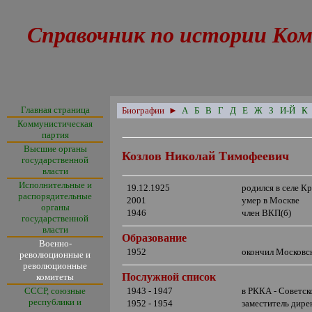
Справочник по истории Ком
Главная страница
Биографии
►
А
Б
В
Г
Д
Е
Ж
З
И-Й
К
Коммунистическая
партия
Высшие органы
Козлов Николай Тимофеевич
государственной
власти
Исполнительные и
19.12.1925
родился в селе К
распорядительные
2001
умер в Москве
органы
1946
член ВКП(б)
государственной
власти
Образование
Военно-
1952
окончил Московс
революционные и
революционные
Послужной список
комитеты
СССР, союзные
1943 - 1947
в РККА - Советс
республики и
1952 - 1954
заместитель дире