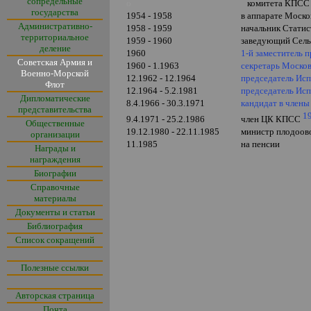
сопредельные
о
комитета КПСС (
государства
1954 - 1958
в аппарате Моск
Административно-
1958 - 1959
начальник Статис
территориальное
1959 - 1960
заведующий Сель
деление
1960
1-й заместитель 
Советская Армия и
1960 - 1.1963
секретарь Моско
Военно-Морской
12.1962 - 12.1964
председатель Исп
Флот
12.1964 - 5.2.1981
председатель Исп
Дипломатические
8.4.1966 - 30.3.1971
кандидат в член
представительства
1
9.4.1971 - 25.2.1986
член ЦК КПСС
Общественные
19.12.1980 - 22.11.1985
министр плодоов
организации
11.1985
на пенсии
Награды и
награждения
Биографии
Справочные
материалы
Документы и статьи
Библиография
Список сокращений
Полезные ссылки
Авторская страница
Почта