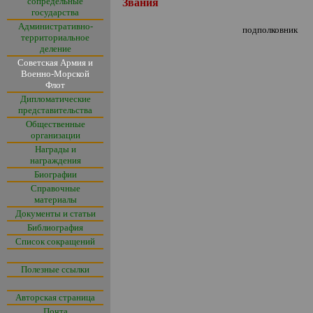
сопредельные
Звания
государства
Административно-
подполковник
территориальное
деление
Советская Армия и
Военно-Морской
Флот
Дипломатические
представительства
Общественные
организации
Награды и
награждения
Биографии
Справочные
материалы
Документы и статьи
Библиография
Список сокращений
Полезные ссылки
Авторская страница
Почта