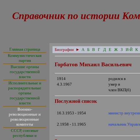
Справочник по истории Ком
Главная страница
Биографии
►
А
Б
В
Г
Д
Е
Ж
З
И-Й
К
Коммунистическая
партия
Горбатов Михаил Васильевич
Высшие органы
государственной
власти
1914
родился в
Исполнительные и
4.3.1967
умер в
распорядительные
член ВКП(б)
органы
государственной
Послужной список
власти
Военно-
16.3.1953 - 1954
министр внутрен
революционные и
революционные
комитеты
2.1958 - 11.1965
начальник Управл
СССР, союзные
республики и