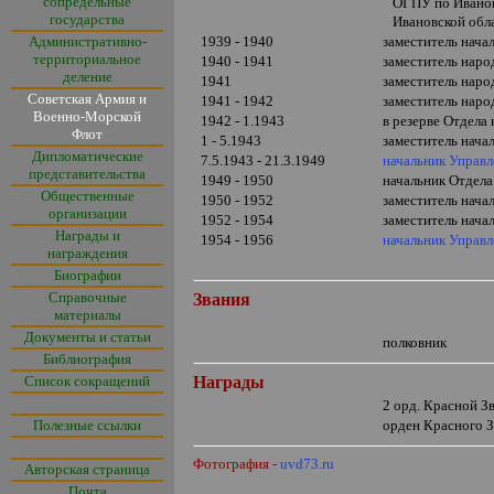
сопредельные
ОГПУ по Иванов
государства
Ивановской обл
Административно-
1939 - 1940
заместитель нача
территориальное
1940 - 1941
заместитель нар
деление
1941
заместитель наро
Советская Армия и
1941 - 1942
заместитель наро
Военно-Морской
1942 - 1.1943
в резерве Отдел
Флот
1 - 5.1943
заместитель нач
Дипломатические
7.5.1943 - 21.3.1949
начальник Управ
представительства
1949 - 1950
начальник Отдела
Общественные
1950 - 1952
заместитель нача
организации
1952 - 1954
заместитель нача
Награды и
1954 - 1956
начальник Управ
награждения
Биографии
Справочные
Звания
материалы
Документы и статьи
полковник
Библиография
Список сокращений
Награды
2 орд. Красной З
Полезные ссылки
орден Красного 
Фотография -
uvd73.ru
Авторская страница
Почта