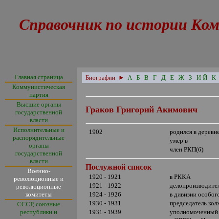
Справочник по истории Ком
Главная страница
Биографии
►
А
Б
В
Г
Д
Е
Ж
З
И-Й
К
Коммунистическая
партия
Высшие органы
Граков Григорий Акимович
государственной
власти
Исполнительные и
1902
родился в дерев
распорядительные
умер в
органы
член РКП(б)
государственной
власти
Послужной список
Военно-
1920 - 1921
в РККА
революционные и
1921 - 1922
делопроизводител
революционные
комитеты
1924 - 1926
в дивизии особо
1930 - 1931
председатель кол
СССР, союзные
республики и
1931 - 1939
уполномоченный 