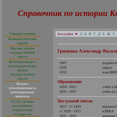
Справочник по истории К
Главная страница
Биографии
►
А
Б
В
Г
Д
Е
Ж
З
Коммунистическая
партия
Высшие органы
Гриценко Александр Васил
государственной
власти
Исполнительные и
1907
родился 
распорядительные
1978
умер в
органы
1932
член ВКП
государственной
власти
Образование
Военно-
1924 - 1927
учёба в 
революционные и
1932 - 1937
учёба в С
революционные
комитеты
Послужной список
СССР, союзные
республики и
1927 - 11.1929
агроном 
сопредельные
11.1929 - 1931
в РККА
государства
1931 - 1932
агроном 