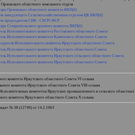
 Орловского областного земельного отдела
тарь Орловского областного комитета ВКП(б)
ель заведующего Сельскохозяйственным отделом ЦК ВКП(б)
ель председателя СНК - СМ РСФСР
тарь Ставропольского краевого комитета ВКП(б)
ель Исполнительного комитета Ростовского областного Совета
тель Исполнительного комитета Каменского областного Совета
дседателя Исполнительного комитета Иркутского областного Совета
тель Исполнительного комитета Иркутского областного Совета
ель Исполнительного комитета Иркутского сельского областного Совета
тель Исполнительного комитета Иркутского областного Совета
ого комитета Иркутского областного Совета
VI
созыва
ьного комитета Иркутского областного Совета
VIII
созыва
Исполнительных комитетов Иркутских промышленного и сельского областных
ного комитета Иркутского областного Совета
X
созыва
авда
»
№ 38 (12749) от 14.2.1963