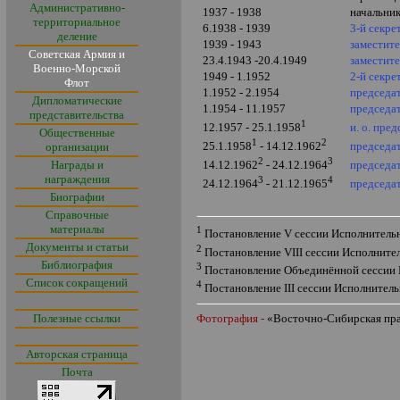
Административно-
1937 - 1938
начальник
территориальное
6.1938 - 1939
3-й секре
деление
1939 - 1943
заместит
Советская Армия и
23.4.1943 -20.4.1949
заместит
Военно-Морской
1949 - 1.1952
2-й секре
Флот
1.1952 - 2.1954
председат
Дипломатические
1.1954 - 11.1957
председа
представительства
1
и. о. пре
12.1957 - 25.1.1958
Общественные
1
2
председа
25.1.1958
- 14.12.1962
организации
2
3
Награды и
председат
14.12.1962
- 24.12.1964
награждения
3
4
председа
24.12.1964
- 21.12.1965
Биографии
Справочные
материалы
1
Постановление
V
сессии Исполнительн
Документы и статьи
2
Постановление
VIII
сессии Исполнител
Библиография
3
Постановление Объединённой сессии 
Список сокращений
4
Постановление
III
сессии Исполнитель
Полезные ссылки
Фотография -
«
Восточно-Сибирская пр
Авторская страница
Почта