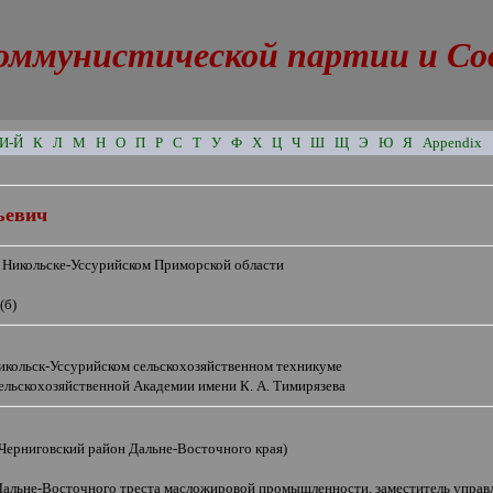
оммунистической партии и Сове
И-Й
К
Л
М
Н
О
П
Р
С
Т
У
Ф
Х
Ц
Ч
Ш
Щ
Э
Ю
Я
Appendix
ьевич
в Никольске-Уссурийском Приморской области
(б)
Никольск-Уссурийском сельскохозяйственном техникуме
ельскохозяйственной Академии имени К. А. Тимирязева
(Черниговский район Дальне-Восточного края)
Дальне-Восточного треста масложировой промышленности, заместитель управ