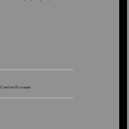
 Советов
IX
созыва