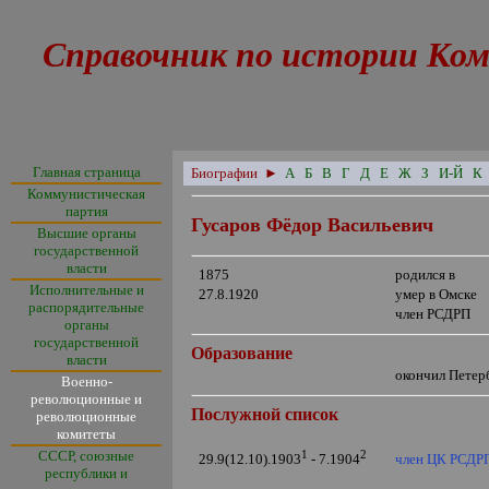
Справочник по истории Ком
Главная страница
Биографии
►
А
Б
В
Г
Д
Е
Ж
З
И-Й
К
Коммунистическая
партия
Гусаров Фёдор Васильевич
Высшие органы
государственной
власти
1875
родился в
Исполнительные и
27.8.1920
умер в Омске
распорядительные
член РСДРП
органы
государственной
Образование
власти
окончил Пете
Военно-
революционные и
Послужной список
революционные
комитеты
СССР, союзные
1
2
член ЦК РСДР
29.9(12.10).1903
- 7.1904
республики и