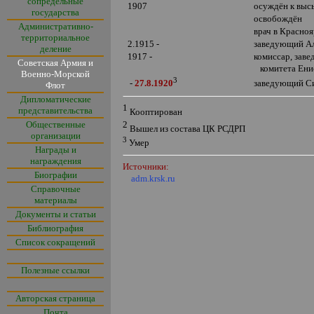
сопредельные
1907
осуждён к выс
государства
освобождён
Административно-
врач в Красноя
территориальное
2.1915 -
заведующий Ал
деление
1917 -
комиссар, зав
Советская Армия и
комитета Ени
Военно-Морской
3
заведующий Си
-
27.8.1920
Флот
Дипломатические
1
представительства
Кооптирован
2
Общественные
Вышел из состава ЦК РСДРП
организации
3
Умер
Награды и
награждения
Источники:
Биографии
adm.krsk.ru
Справочные
материалы
Документы и статьи
Библиография
Список сокращений
Полезные ссылки
Авторская страница
Почта