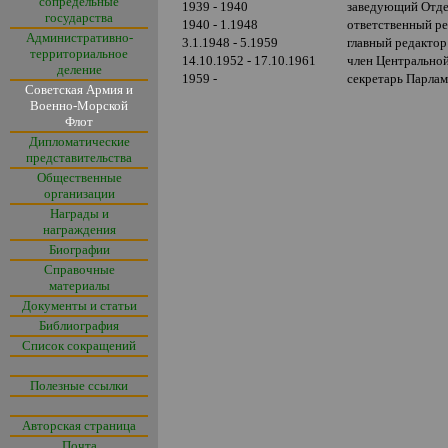
сопредельные
1939 - 1940
заведующий Отде
государства
1940 - 1.1948
ответственный р
Административно-
3.1.1948 - 5.1959
главный редактор
территориальное
14.10.1952 - 17.10.1961
член Центрально
деление
1959 -
секретарь Парла
Советская Армия и
Военно-Морской
Флот
Дипломатические
представительства
Общественные
организации
Награды и
награждения
Биографии
Справочные
материалы
Документы и статьи
Библиография
Список сокращений
Полезные ссылки
Авторская страница
Почта