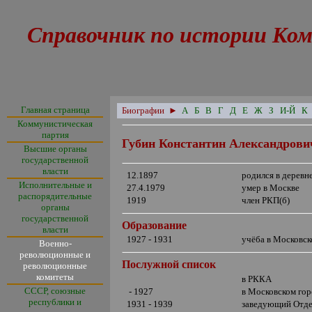
Справочник по истории Ком
Главная страница
Биографии
►
А
Б
В
Г
Д
Е
Ж
З
И-Й
К
Коммунистическая
партия
Губин Константин Александрови
Высшие органы
государственной
власти
12.1897
родился в деревн
Исполнительные и
27.4.1979
умер в Москве
распорядительные
1919
член РКП(б)
органы
государственной
Образование
власти
1927 - 1931
учёба в Московск
Военно-
революционные и
Послужной список
революционные
комитеты
в РККА
СССР, союзные
- 1927
в Московском гор
республики и
1931 - 1939
заведующий Отде