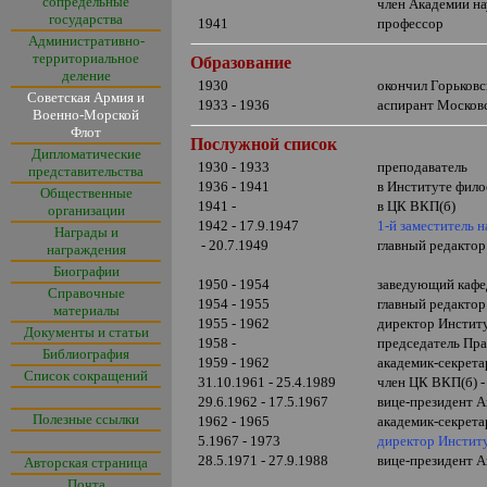
сопредельные
член Академии н
государства
1941
профессор
Административно-
территориальное
Образование
деление
1930
окончил Горьковс
Советская Армия и
1933 - 1936
аспирант Московс
Военно-Морской
Флот
Послужной список
Дипломатические
1930 - 1933
преподаватель
представительства
1936 - 1941
в Институте фил
Общественные
1941 -
в ЦК ВКП(б)
организации
1942 - 17.9.1947
1-й заместитель 
Награды и
- 20.7.1949
главный редакто
награждения
Биографии
1950 - 1954
заведующий кафе
Справочные
1954 - 1955
главный редакто
материалы
1955 - 1962
директор Инстит
Документы и статьи
1958 -
председатель Пр
Библиография
1959 - 1962
академик-секрета
Список сокращений
31.10.1961 - 25.4.1989
член ЦК ВКП(б) 
29.6.1962 - 17.5.1967
вице-президент 
Полезные ссылки
1962 - 1965
академик-секрет
5.1967 - 1973
директор Инстит
28.5.1971 - 27.9.1988
вице-президент 
Авторская страница
Почта