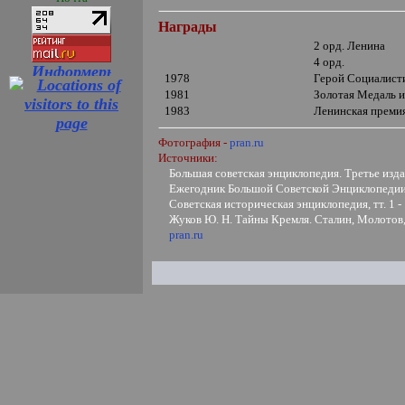
Награды
2 орд. Ленина
4 орд.
1978
Герой Социалисти
1981
Золотая Медаль 
1983
Ленинская преми
Фотография -
pran.ru
Источники:
Большая советская энциклопедия. Третье издани
Ежегодник Большой Советской Энциклопедии, 
Советская историческая энциклопедия, тт. 1 -
Жуков Ю. Н. Тайны Кремля. Сталин, Молотов,
pran.ru