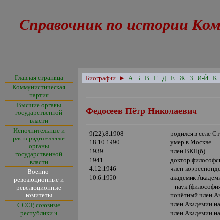
Справочник по истории Ком
Главная страница
Биографии
►
А
Б
В
Г
Д
Е
Ж
З
И-Й
К
Коммунистическая
партия
Высшие органы
Федосеев Пётр Николаевич
государственной
власти
Исполнительные и
9(22).8.1908
родился в селе С
распорядительные
18.10.1990
умер в Москве
органы
1939
член ВКП(б)
государственной
1941
доктор философс
власти
4.12.1946
член-корреспонд
Военно-
10.6.1960
академик Академ
революционные и
наук (философи
революционные
комитеты
почётный член А
член Академии на
СССР, союзные
республики и
член Академии н