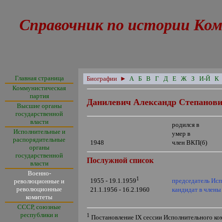
Справочник по истории Ком
Главная страница
Биографии
►
А
Б
В
Г
Д
Е
Ж
З
И-Й
К
Коммунистическая
партия
Данилевич Александр Степанов
Высшие органы
государственной
власти
родился в
Исполнительные и
умер в
распорядительные
1948
член ВКП(б)
органы
государственной
Послужной список
власти
Военно-
1
председатель Исп
1955 - 19.1.1959
революционные и
революционные
21.1.1956 - 16.2.1960
кандидат в член
комитеты
СССР, союзные
республики и
1
Постановление
IX
сессии Исполнительного ко