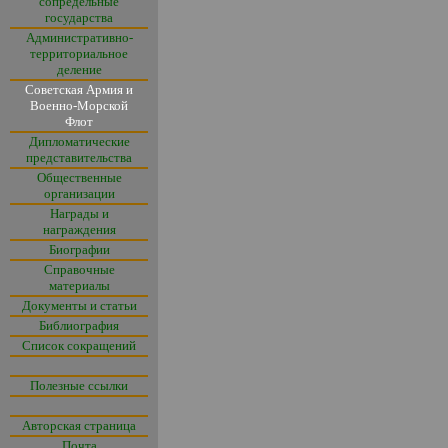
сопредельные
государства
Административно-
территориальное
деление
Советская Армия и
Военно-Морской
Флот
Дипломатические
представительства
Общественные
организации
Награды и
награждения
Биографии
Справочные
материалы
Документы и статьи
Библиография
Список сокращений
Полезные ссылки
Авторская страница
Почта