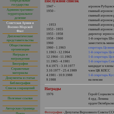
сопредельные
Послужной список
государства
1947 -
агроном Рубцовск
Административно-
1950 -
главный агроном 
территориальное
главный агроном 
деление
главный агроном 
Советская Армия и
- 1953
главный агроном
Военно-Морской
1953 - 1955
главный агроном 
Флот
1955 - 1958
директор зерносо
Дипломатические
1958 - 1960
1-й секретарь Шо
представительства
1960
заместитель мини
Общественные
1960 - 1.1963
секретарь Целинн
организации
1.1963 - 12.1964
1-й секретарь Це
Награды и
12.1964 - 11.1965
1-й секретарь Це
награждения
11.1965 - 4.1981
1-й секретарь Се
Биографии
9.4.1971 - 3.10.1977
кандидат в член
Справочные
3.10.1977 - 25.4.1989
член ЦК КПСС
материалы
4.1981 - 10.9.1988
1-й секретарь Ку
Документы и статьи
9.1988
на пенсии
Библиография
Список сокращений
Награды
1976
Герой Социалисти
Полезные ссылки
4 орд. Ленина
орден Октябрьск
Авторская страница
Фотография -
Депутаты Верховного Совета С
Почта