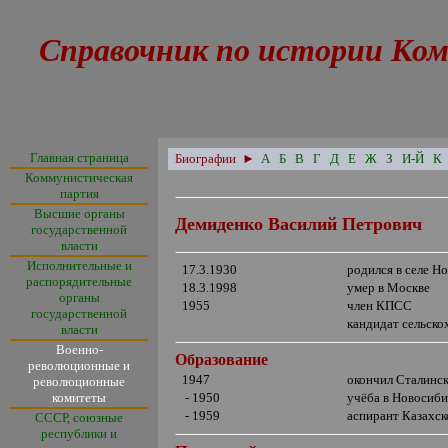
Справочник по истории Ком
Главная страница
Биографии
►
А
Б
В
Г
Д
Е
Ж
З
И-Й
К
Коммунистическая
партия
Высшие органы
Демиденко Василий Петрович
государственной
власти
Исполнительные и
17.3.1930
родился в селе Н
распорядительные
18.3.1998
умер в Москве
органы
1955
член КПСС
государственной
кандидат сельско
власти
Военно-
Образование
революционные и
1947
окончил Сталинс
революционные
комитеты
- 1950
учёба в Новосиби
- 1959
аспирант Казахс
СССР, союзные
республики и