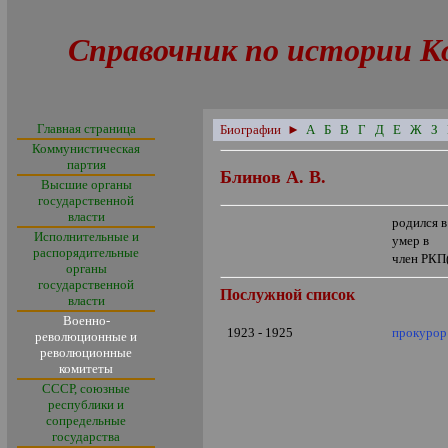
Справочник по истории К
Главная страница
Биографии
►
А
Б
В
Г
Д
Е
Ж
З
Коммунистическая
партия
Блинов А. В.
Высшие органы
государственной
власти
родился в
Исполнительные и
умер в
распорядительные
член РКП
органы
государственной
Послужной список
власти
Военно-
1923 - 1925
прокурор
революционные и
революционные
комитеты
СССР, союзные
республики и
сопредельные
государства