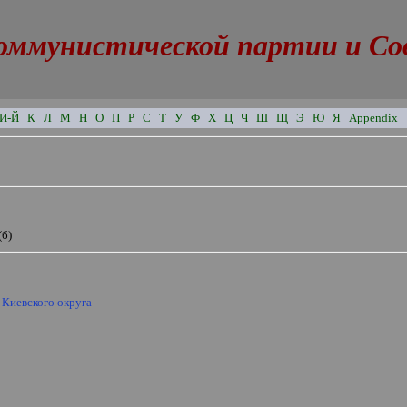
оммунистической партии и Сове
И-Й
К
Л
М
Н
О
П
Р
С
Т
У
Ф
Х
Ц
Ч
Ш
Щ
Э
Ю
Я
Appendix
(б)
 Киевского округа