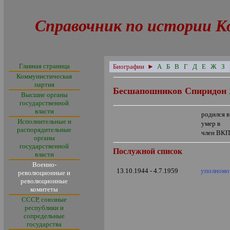
Справочник по истории К
Главная страница
Биографии
►
А
Б
В
Г
Д
Е
Ж
З
Коммунистическая
партия
Бесшапошников Спиридон 
Высшие органы
государственной
власти
родился в
Исполнительные и
умер в
распорядительные
член ВКП
органы
государственной
Послужной список
власти
Военно-
13.10.1944 - 4.7.1959
уполномо
революционные и
революционные
комитеты
СССР, союзные
республики и
сопредельные
государства