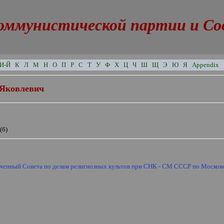
оммунистической партии и Сове
И-Й
К
Л
М
Н
О
П
Р
С
Т
У
Ф
Х
Ц
Ч
Ш
Щ
Э
Ю
Я
Appendix
Яковлевич
(б)
ченный Совета по делам религиозных культов при СНК - СМ СССР по Москов